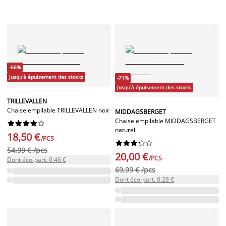
-66%
Jusqu'à épuisement des stocks
-71%
Jusqu'à épuisement des stocks
TRILLEVALLEN
Chaise empilable TRILLEVALLEN noir
MIDDAGSBERGET
Chaise empilable MIDDAGSBERGET










naturel
18,50 €
/PCS










54,99 € /pcs
20,00 €
/PCS
Dont éco-part. 0.46 €
69,99 € /pcs
Dont éco-part. 0.28 €