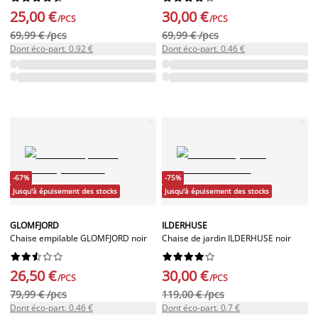
25,00 €
30,00 €
/PCS
/PCS
69,99 € /pcs
69,99 € /pcs
Dont éco-part. 0.92 €
Dont éco-part. 0.46 €
-67%
-75%
Jusqu'à épuisement des stocks
Jusqu'à épuisement des stocks
GLOMFJORD
ILDERHUSE
Chaise empilable GLOMFJORD noir
Chaise de jardin ILDERHUSE noir




















26,50 €
30,00 €
/PCS
/PCS
79,99 € /pcs
119,00 € /pcs
Dont éco-part. 0.46 €
Dont éco-part. 0.7 €