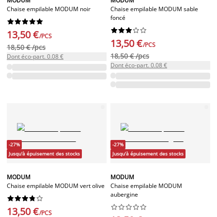
MODUM
MODUM
Chaise empilable MODUM noir
Chaise empilable MODUM sable
foncé




















13,50 €
/PCS
13,50 €
/PCS
18,50 € /pcs
18,50 € /pcs
Dont éco-part. 0.08 €
Dont éco-part. 0.08 €
-27%
-27%
Jusqu'à épuisement des stocks
Jusqu'à épuisement des stocks
MODUM
MODUM
Chaise empilable MODUM vert olive
Chaise empilable MODUM
aubergine




















13,50 €
/PCS