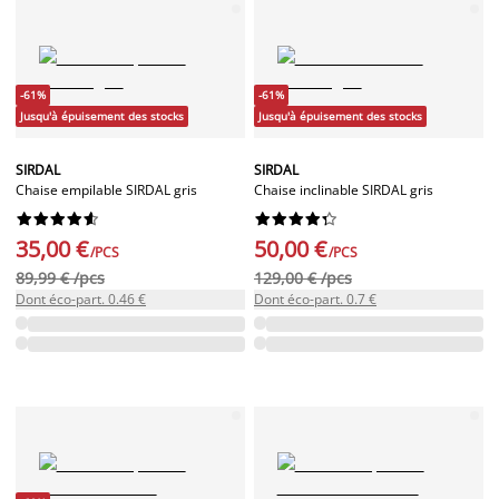
-61%
-61%
Jusqu'à épuisement des stocks
Jusqu'à épuisement des stocks
SIRDAL
SIRDAL
Chaise empilable SIRDAL gris
Chaise inclinable SIRDAL gris




















35,00 €
50,00 €
/PCS
/PCS
89,99 € /pcs
129,00 € /pcs
Dont éco-part. 0.46 €
Dont éco-part. 0.7 €