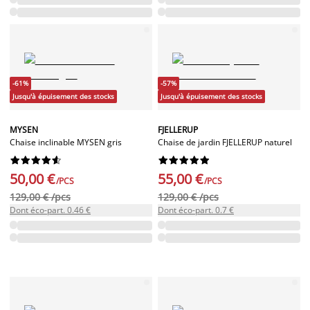
-61%
-57%
Jusqu'à épuisement des stocks
Jusqu'à épuisement des stocks
MYSEN
FJELLERUP
Chaise inclinable MYSEN gris
Chaise de jardin FJELLERUP naturel




















50,00 €
55,00 €
/PCS
/PCS
129,00 € /pcs
129,00 € /pcs
Dont éco-part. 0.46 €
Dont éco-part. 0.7 €