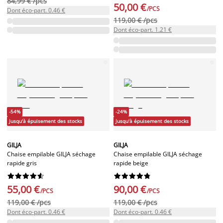
84,99 € /pcs
50,00 €
/PCS
Dont éco-part. 0.46 €
119,00 € /pcs
Dont éco-part. 1.21 €
-54%
-24%
Jusqu'à épuisement des stocks
Jusqu'à épuisement des stocks
GILJA
GILJA
Chaise empilable GILJA séchage
Chaise empilable GILJA séchage
rapide gris
rapide beige




















55,00 €
90,00 €
/PCS
/PCS
119,00 € /pcs
119,00 € /pcs
Dont éco-part. 0.46 €
Dont éco-part. 0.46 €