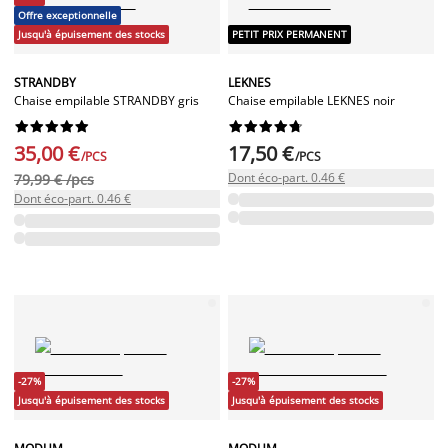
Offre exceptionnelle
Jusqu'à épuisement des stocks
PETIT PRIX PERMANENT
STRANDBY
LEKNES
Chaise empilable STRANDBY gris
Chaise empilable LEKNES noir




















35,00 €
17,50 €
/PCS
/PCS
Dont éco-part. 0.46 €
79,99 € /pcs
Dont éco-part. 0.46 €
-27%
-27%
Jusqu'à épuisement des stocks
Jusqu'à épuisement des stocks