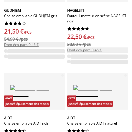
GUDHJEM
NAGELSTI
Chaise empilable GUDHJEM gris
Fauteuil metteur en scène NAGELSTI
noir




















21,50 €
/PCS
22,50 €
/PCS
54,99 € /pcs
30,00 € /pcs
Dont éco-part. 0.46 €
Dont éco-part. 0.46 €
-64%
-57%
Jusqu'à épuisement des stocks
Jusqu'à épuisement des stocks
AIDT
AIDT
Chaise empilable AIDT noir
Chaise empilable AIDT naturel



















