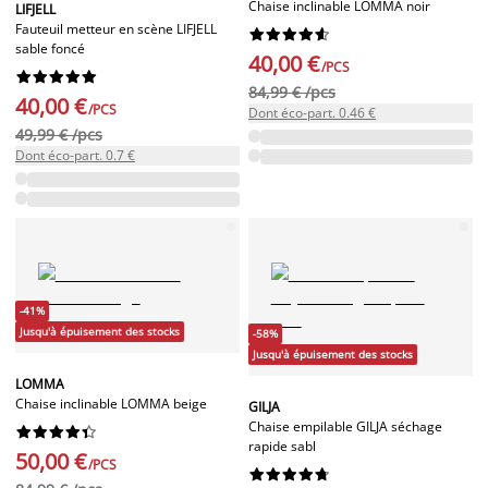
Chaise inclinable LOMMA noir
LIFJELL
Fauteuil metteur en scène LIFJELL










sable foncé
40,00 €
/PCS










84,99 € /pcs
40,00 €
/PCS
Dont éco-part. 0.46 €
49,99 € /pcs
Dont éco-part. 0.7 €
-41%
Jusqu'à épuisement des stocks
-58%
Jusqu'à épuisement des stocks
LOMMA
Chaise inclinable LOMMA beige
GILJA
Chaise empilable GILJA séchage










rapide sabl
50,00 €
/PCS









