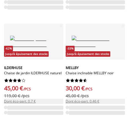
-62%
-33%
Jusqu'à épuisement des stocks
Jusqu'à épuisement des stocks
ILDERHUSE
MELLBY
Chaise de jardin ILDERHUSE naturel
Chaise inclinable MELLBY noir




















45,00 €
30,00 €
/PCS
/PCS
119,00 € /pcs
45,00 € /pcs
Dont éco-part. 0.7 €
Dont éco-part. 0.46 €