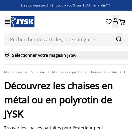
Déstockage jardin | Jusqu'à -60% sur TOUT le jardin*

Jusqu'à -50% sur une sélection literie





Découvrez les nouveautés de la collection



Sélectionner votre magasin JYSK

Menu principal
Jardin
Meubles de jardin
Chaises de jardin
Chai




Découvrez les chaises en
métal ou en polyrotin de
JYSK
Trouver les chaises parfaites pour l'extérieur peut