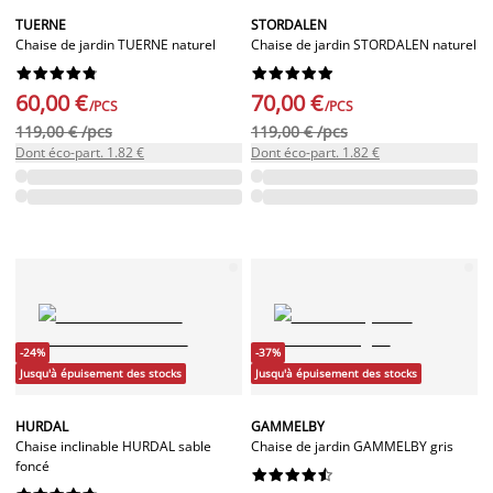
TUERNE
STORDALEN
Chaise de jardin TUERNE naturel
Chaise de jardin STORDALEN naturel




















60,00 €
70,00 €
/PCS
/PCS
119,00 € /pcs
119,00 € /pcs
Dont éco-part. 1.82 €
Dont éco-part. 1.82 €
-24%
-37%
Jusqu'à épuisement des stocks
Jusqu'à épuisement des stocks
HURDAL
GAMMELBY
Chaise inclinable HURDAL sable
Chaise de jardin GAMMELBY gris
foncé









