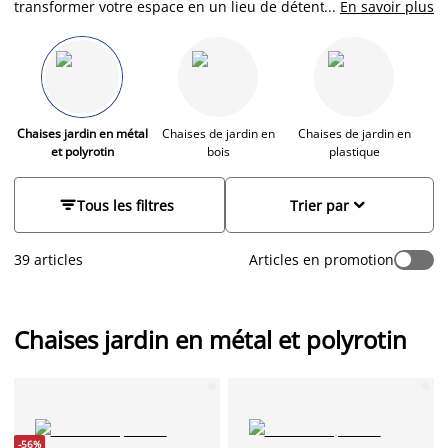
transformer votre espace en un lieu de détente et de
...
En savoir plus
convivialité. Chez JYSK, découvrez notre sélection de chaises
en métal ou en polyrotin, alliant résistance et élégance pour
votre espace extérieur. Imaginez vos repas en famille, les
soirées entre amis, ou simplement les moments de détente
en plein air. Rien de tel que des chaises confortables et
durables pour passer un bon moment, que ce soit pour vos
Chaises jardin en métal
Chaises de jardin en
Chaises de jardin en
Ch
et polyrotin
bois
plastique
invités ou pour vous.


Tous les filtres
Trier par
39 articles
Articles en promotion
Chaises jardin en métal et polyrotin
-56%