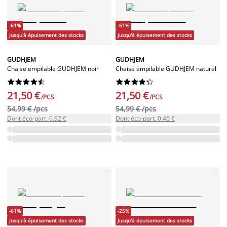
-61%
-61%
Jusqu'à épuisement des stocks
Jusqu'à épuisement des stocks
GUDHJEM
GUDHJEM
Chaise empilable GUDHJEM noir
Chaise empilable GUDHJEM naturel




















21,50 €
21,50 €
/PCS
/PCS
54,99 € /pcs
54,99 € /pcs
Dont éco-part. 0.92 €
Dont éco-part. 0.46 €
-61%
-25%
Jusqu'à épuisement des stocks
Jusqu'à épuisement des stocks