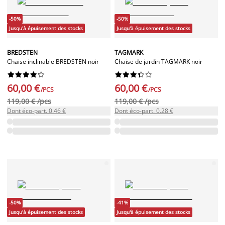
-50%
-50%
Jusqu'à épuisement des stocks
Jusqu'à épuisement des stocks
BREDSTEN
TAGMARK
Chaise inclinable BREDSTEN noir
Chaise de jardin TAGMARK noir




















60,00 €
60,00 €
/PCS
/PCS
119,00 € /pcs
119,00 € /pcs
Dont éco-part. 0.46 €
Dont éco-part. 0.28 €
-50%
-41%
Jusqu'à épuisement des stocks
Jusqu'à épuisement des stocks