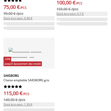










100,00 €
/PCS
75,00 €
/PCS
159,00 € /pcs
99,00 € /pcs
Dont éco-part. 0.7 €
Dont éco-part. 0.46 €
-23%
Jusqu'à épuisement des stocks
SAKSBORG
Chaise empilable SAKSBORG gris










115,00 €
/PCS
149,00 € /pcs
Dont éco-part. 1.39 €