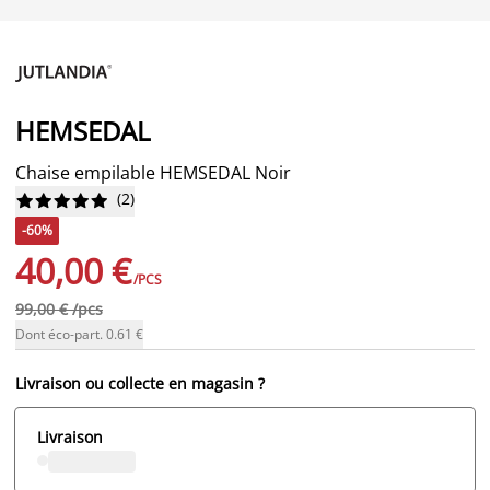
HEMSEDAL
Chaise empilable HEMSEDAL Noir
(
2
)










-60%
40,00 €
/PCS
99,00 € /pcs
Dont éco-part. 0.61 €
Livraison ou collecte en magasin ?
Livraison