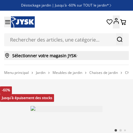
Déstockage jardin | Jusqu'à -60% sur TOUT le jardin*

Jusqu'à -50% sur une sélection literie





Découvrez les nouveautés de la collection



Sélectionner votre magasin JYSK

Menu principal
Jardin
Meubles de jardin
Chaises de jardin
Chai




-60%
Jusqu'à épuisement des stocks