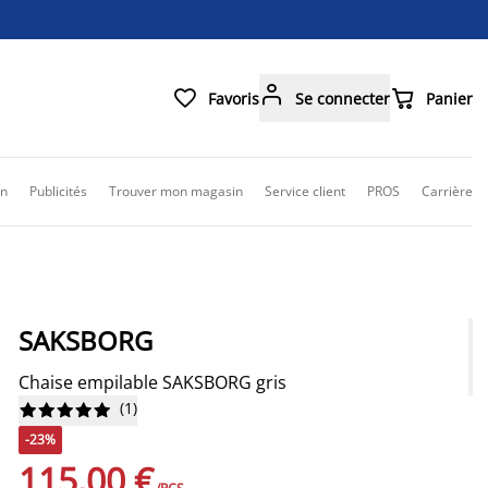



Favoris
Se connecter
Panier
on
Publicités
Trouver mon magasin
Service client
PROS
Carrière
SAKSBORG
Chaise empilable SAKSBORG gris
(
1
)










-23%
115,00 €