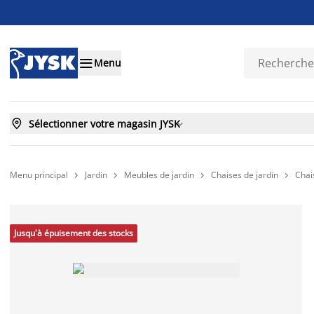

Menu

Sélectionner votre magasin JYSK

Menu principal
Jardin
Meubles de jardin
Chaises de jardin
Chai




Jusqu'à épuisement des stocks