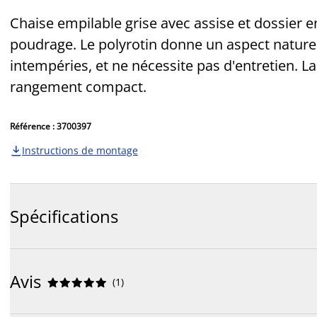
Chaise empilable grise avec assise et dossier en
poudrage. Le polyrotin donne un aspect naturel 
intempéries, et ne nécessite pas d'entretien. L
rangement compact.
Référence : 3700397
Instructions de montage

Spécifications
Avis
(
1
)









