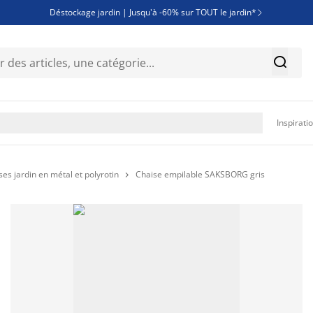
Déstockage jardin | Jusqu'à -60% sur TOUT le jardin*

Jusqu'à -50% sur une sélection literie


Découvrez les nouveautés de la collection

Inspirati
ses jardin en métal et polyrotin
Chaise empilable SAKSBORG gris
