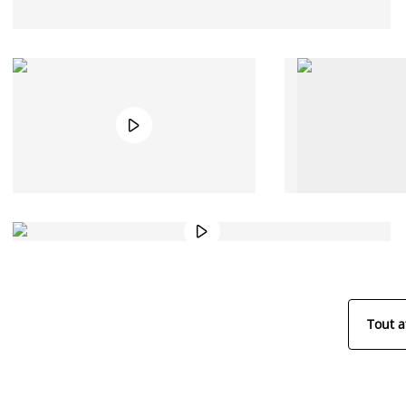


Tout a