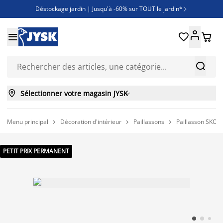
Déstockage jardin | Jusqu'à -60% sur TOUT le jardin*

Jusqu'à -50% sur une sélection literie





Découvrez les nouveautés de la collection



Sélectionner votre magasin JYSK

Menu principal
Décoration d'intérieur
Paillassons
Paillasson SKOG



PETIT PRIX PERMANENT