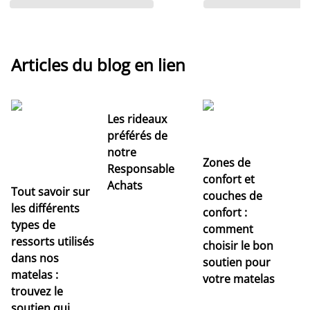
Articles du blog en lien
Les rideaux
préférés de
notre
Zones de
Responsable
confort et
Achats
Tout savoir sur
couches de
Dé
les différents
confort :
no
types de
comment
r
ressorts utilisés
choisir le bon
pr
dans nos
soutien pour
s
matelas :
votre matelas
trouvez le
soutien qui