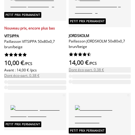
PETIT PRIX PERMANENT
PETIT PRIX PERMANENT
Nouveau prix, encore plus bas
JORDSKOLM
VITSIPPA
Paillasson JORDSKOLM 50x80x0,7
Paillasson VITSIPPA 50x80x0,7
brun/beige
brun/beige




















14,00 €
10,00 €
/PCS
/PCS
Dont éco-part. 0.38 €
Avant :
14,00 € /pcs
Dont éco-part. 0.38 €
PETIT PRIX PERMANENT
PETIT PRIX PERMANENT