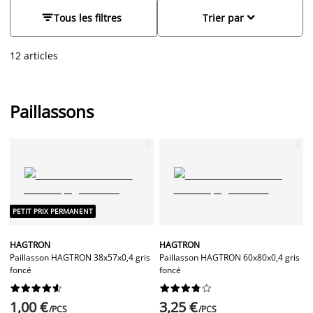
sont plus qu'un simple élément décoratif. Ils jouent un rôle
clé pour conserver la propreté de votre espace de vie, en


Tous les filtres
Trier par
absorbant la saleté et l'humidité des chaussures avant que
ces éléments indésirables n'entrent dans votre maison.
12 articles
Paillassons
PETIT PRIX PERMANENT
HAGTRON
HAGTRON
Paillasson HAGTRON 38x57x0,4 gris
Paillasson HAGTRON 60x80x0,4 gris
foncé
foncé




















1,00 €
3,25 €
/PCS
/PCS