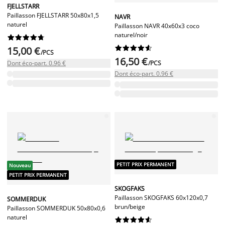
FJELLSTARR
Paillasson FJELLSTARR 50x80x1,5
NAVR
naturel
Paillasson NAVR 40x60x3 coco
naturel/noir




















15,00 €
/PCS
16,50 €
Dont éco-part. 0.96 €
/PCS
Dont éco-part. 0.96 €
PETIT PRIX PERMANENT
Nouveau
PETIT PRIX PERMANENT
SKOGFAKS
Paillasson SKOGFAKS 60x120x0,7
SOMMERDUK
brun/beige
Paillasson SOMMERDUK 50x80x0,6
naturel









