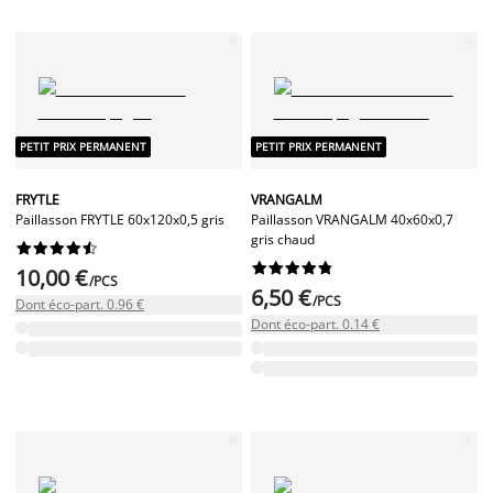
PETIT PRIX PERMANENT
PETIT PRIX PERMANENT
FRYTLE
VRANGALM
Paillasson FRYTLE 60x120x0,5 gris
Paillasson VRANGALM 40x60x0,7
gris chaud




















10,00 €
/PCS
6,50 €
/PCS
Dont éco-part. 0.96 €
Dont éco-part. 0.14 €