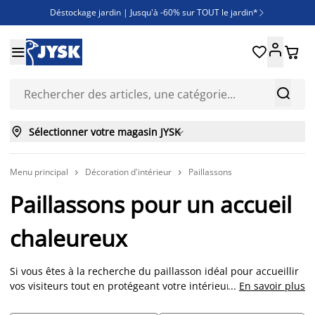
Déstockage jardin | Jusqu'à -60% sur TOUT le jardin*

Jusqu'à -50% sur une sélection literie





Découvrez les nouveautés de la collection



Sélectionner votre magasin JYSK

Menu principal
Décoration d'intérieur
Paillassons


Paillassons pour un accueil
chaleureux
Si vous êtes à la recherche du paillasson idéal pour accueillir
vos visiteurs tout en protégeant votre intérieur, vous êtes au
...
En savoir plus
bon endroit. Chez JYSK, nous comprenons que les paillassons