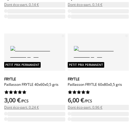
Dont éco-part. 0.14 €
Dont éco-part. 0.14 €
PETIT PRIX PERMANENT
PETIT PRIX PERMANENT
FRYTLE
FRYTLE
Paillasson FRYTLE 40x60x0,5 gris
Paillasson FRYTLE 60x80x0,5 gris




















3,00 €
6,00 €
/PCS
/PCS
Dont éco-part. 0.24 €
Dont éco-part. 0.96 €