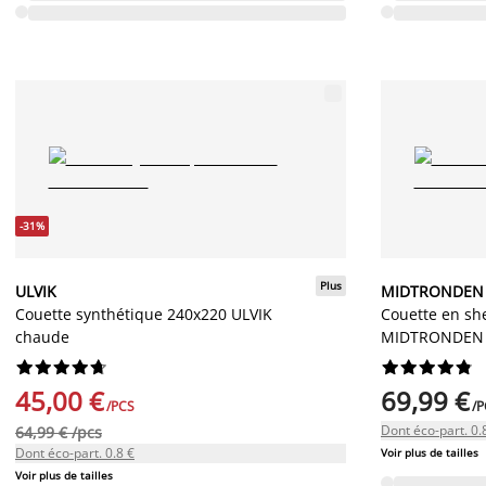
-31%
Plus
ULVIK
MIDTRONDEN
Couette synthétique 240x220 ULVIK
Couette en sh
chaude
MIDTRONDEN 




















45,00 €
69,99 €
/PCS
/P
Dont éco-part. 0.
64,99 € /pcs
Dont éco-part. 0.8 €
Voir plus de tailles
Voir plus de tailles