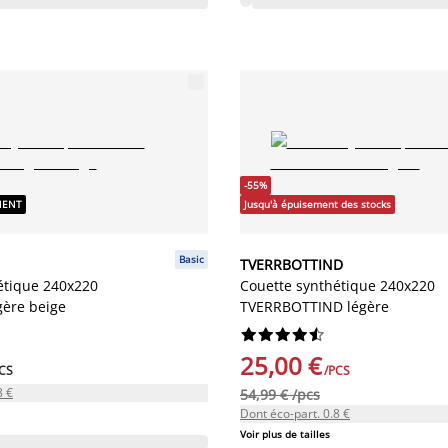
-55%
NENT
Jusqu'à épuisement des stocks
Basic
TVERRBOTTIND
étique 240x220
Couette synthétique 240x220
ère beige
TVERRBOTTIND légère










25,00 €
CS
/PCS
8 €
54,99 € /pcs
Dont éco-part. 0.8 €
Voir plus de tailles