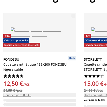
-50%
-40%
Offre exceptionnelle
Offre exceptionnel
Jusqu'à épuisement des stocks
Jusqu'à épuisement
Basic
FONDSBU
STORSLETT
Couette synthétique 135x200 FONDSBU
Couette synth
légère sable
STORSLETT lé




















12,50 €
15,00 €
/PCS
/P
24,99 € /pcs
24,99 € /pcs
Dont éco-part. 0.53 €
Dont éco-part. 0.
Voir plus de tailles