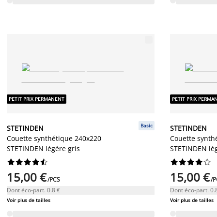
PETIT PRIX PERMANENT
PETIT PRIX PERMA
Basic
STETINDEN
STETINDEN
Couette synthétique 240x220
Couette synth
STETINDEN légère gris
STETINDEN lég




















15,00 €
15,00 €
/PCS
/P
Dont éco-part. 0.8 €
Dont éco-part. 0.
Voir plus de tailles
Voir plus de tailles