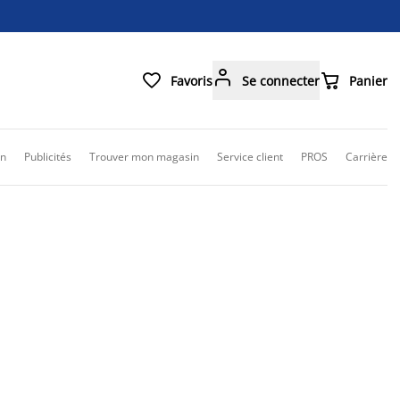



Favoris
Se connecter
Panier
on
Publicités
Trouver mon magasin
Service client
PROS
Carrière