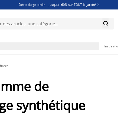
Déstockage jardin | Jusqu'à -60% sur TOUT le jardin*

Jusqu'à -50% sur une sélection literie


Découvrez les nouveautés de la collection

Inspirati
fibres
gamme de
age synthétique