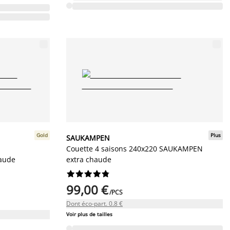
Gold
Plus
SAUKAMPEN
Couette 4 saisons 240x220 SAUKAMPEN
aude
extra chaude










99,00 €
/PCS
Dont éco-part. 0.8 €
Voir plus de tailles