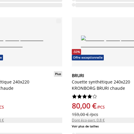
-50%
le
Offre exceptionnelle
Plus
BRURI
étique 240x220
Couette synthétique 240x220
chaude
KRONBORG BRURI chaude










80,00 €
CS
/PCS
159,00 € /pcs
8 €
Dont éco-part. 0.8 €
Voir plus de tailles