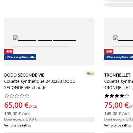
-40%
-50%
Offre exceptionnelle
Offre exceptionnel
Gold
DODO SECONDE VIE
TRONFJELLET
Couette synthétique 240x220 DODO
Couette synth
SECONDE VIE chaude
TRONFJELLET 




















65,00 €
75,00 €
/PCS
/P
109,00 € /pcs
149,00 € /pcs
Dont éco-part. 0.8 €
Dont éco-part. 0.
Voir plus de tailles
Voir plus de tailles