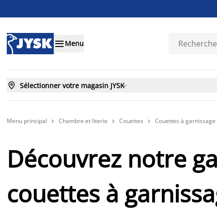

Menu

Sélectionner votre magasin JYSK

Menu principal
Chambre et literie
Couettes
Couettes à garnissage 



Découvrez notre 
couettes à garniss