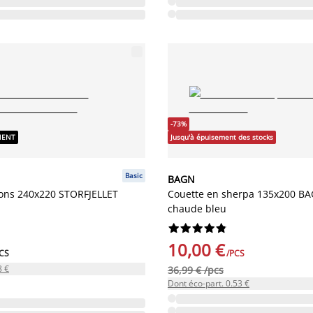
-73%
NENT
Jusqu'à épuisement des stocks
Basic
BAGN
sons 240x220 STORFJELLET
Couette en sherpa 135x200 B
chaude bleu










10,00 €
CS
/PCS
8 €
36,99 € /pcs
Dont éco-part. 0.53 €