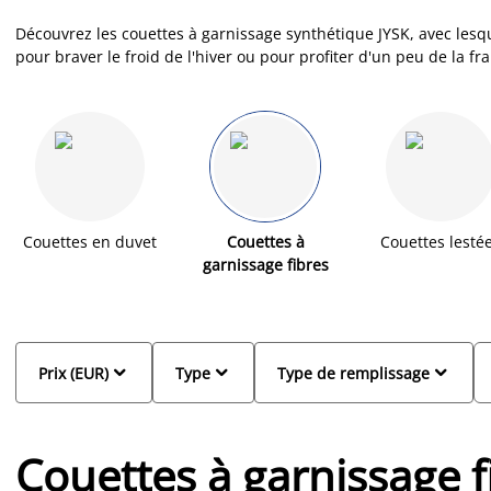
Découvrez les couettes à garnissage synthétique JYSK, avec lesq
pour braver le froid de l'hiver ou pour profiter d'un peu de la fr
répondent à toutes vos attentes. Grâce à leur composition soig
inégalable tout au long de l'année. Nos couettes à garnissage s
qualité, s'adaptent à votre température corporelle, régulent l'hu
Couettes en duvet
Couettes à
Couettes lesté
garnissage fibres



Prix (EUR)
Type
Type de remplissage
Couettes à garnissage f