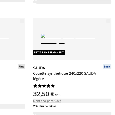
PETIT PRIX PERMANENT
Plus
Basic
SAUDA
Couette synthétique 240x220 SAUDA
légère










32,50 €
/PCS
Dont éco-part. 0.8 €
Voir plus de tailles