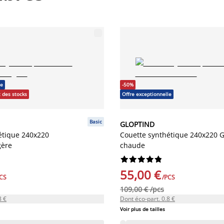
le
-50%
 des stocks
Offre exceptionnelle
Basic
GLOPTIND
étique 240x220
Couette synthétique 240x220
gère
chaude










55,00 €
CS
/PCS
109,00 € /pcs
8 €
Dont éco-part. 0.8 €
Voir plus de tailles