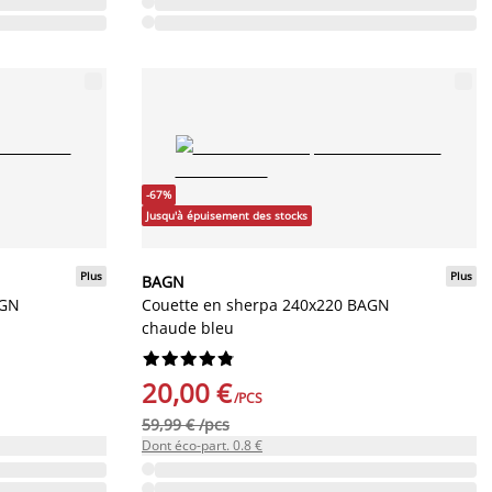
-67%
Jusqu'à épuisement des stocks
Plus
Plus
BAGN
AGN
Couette en sherpa 240x220 BAGN
chaude bleu










20,00 €
/PCS
59,99 € /pcs
Dont éco-part. 0.8 €