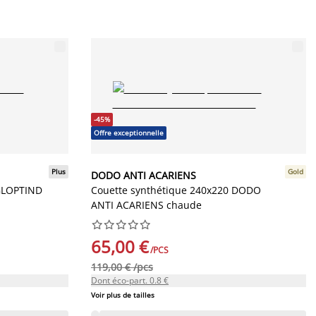
-45%
Offre exceptionnelle
Plus
Gold
DODO ANTI ACARIENS
 GLOPTIND
Couette synthétique 240x220 DODO
ANTI ACARIENS chaude










65,00 €
/PCS
119,00 € /pcs
Dont éco-part. 0.8 €
Voir plus de tailles