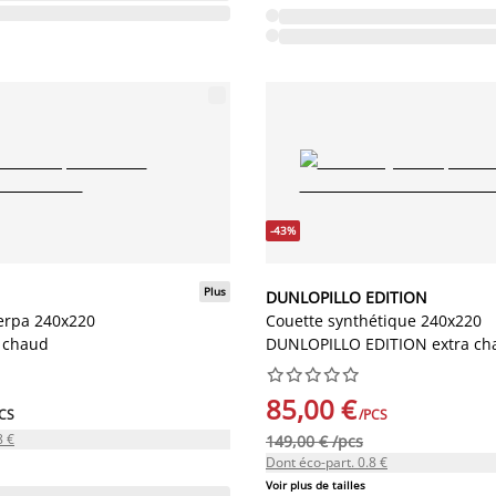
-43%
Plus
DUNLOPILLO EDITION
erpa 240x220
Couette synthétique 240x220
chaud
DUNLOPILLO EDITION extra ch










85,00 €
CS
/PCS
8 €
149,00 € /pcs
Dont éco-part. 0.8 €
Voir plus de tailles