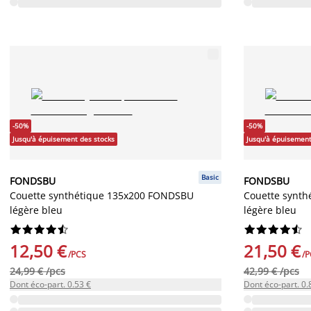
-50%
-50%
Jusqu'à épuisement des stocks
Jusqu'à épuisement
Basic
FONDSBU
FONDSBU
Couette synthétique 135x200 FONDSBU
Couette synt
légère bleu
légère bleu




















12,50 €
21,50 €
/PCS
/P
24,99 € /pcs
42,99 € /pcs
Dont éco-part. 0.53 €
Dont éco-part. 0.