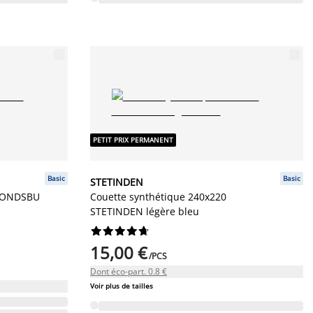
PETIT PRIX PERMANENT
Basic
Basic
STETINDEN
 FONDSBU
Couette synthétique 240x220
STETINDEN légère bleu










15,00 €
/PCS
Dont éco-part. 0.8 €
Voir plus de tailles