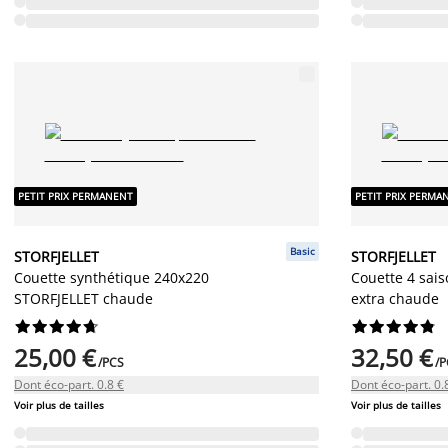
PETIT PRIX PERMANENT
PETIT PRIX PERMA
Basic
STORFJELLET
STORFJELLET
Couette synthétique 240x220
Couette 4 sai
STORFJELLET chaude
extra chaude




















25,00 €
32,50 €
/PCS
/P
Dont éco-part. 0.8 €
Dont éco-part. 0.
Voir plus de tailles
Voir plus de tailles