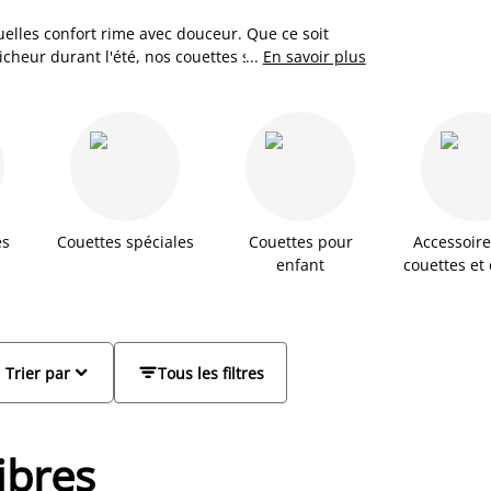
uelles confort rime avec douceur. Que ce soit
aicheur durant l'été, nos couettes synthétiques
...
En savoir plus
neusement élaborée, elles assurent un sommeil
ynthétique, conçues avec des matériaux de
midité et permettent une excellente ventilation.
es
Couettes spéciales
Couettes pour
Accessoir
enfant
couettes et 


Trier par
Tous les filtres
ibres