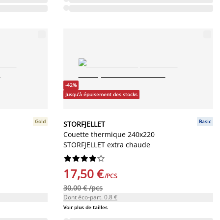
-42%
Jusqu'à épuisement des stocks
Gold
Basic
STORFJELLET
Couette thermique 240x220
STORFJELLET extra chaude










17,50 €
/PCS
30,00 € /pcs
Dont éco-part. 0.8 €
Voir plus de tailles