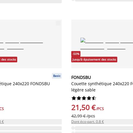
-50%
 des stocks
Jusqu'à épuisement des stocks
Basic
FONDSBU
hétique 240x220 FONDSBU
Couette synthétique 240x220
légère sable










21,50 €
CS
/PCS
42,99 € /pcs
8 €
Dont éco-part. 0.8 €