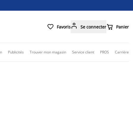



Favoris
Se connecter
Panier
on
Publicités
Trouver mon magasin
Service client
PROS
Carrière