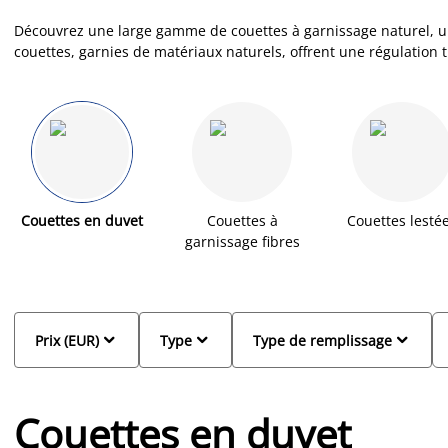
Découvrez une large gamme de couettes à garnissage naturel, une
couettes, garnies de matériaux naturels, offrent une régulation
adaptées à toutes les saisons. Que ce soit pour un sommeil rép
nos couettes à garnissage naturel sont l'option idéale.
Couettes en duvet
Couettes à
Couettes lesté
garnissage fibres



Prix (EUR)
Type
Type de remplissage
Couettes en duvet