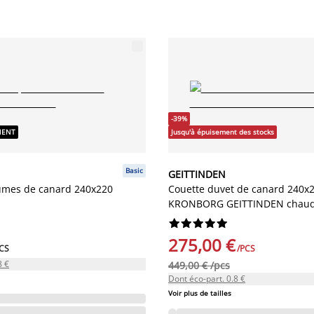
-39%
NENT
Jusqu'à épuisement des stocks
Basic
GEITTINDEN
umes de canard 240x220
Couette duvet de canard 240x
KRONBORG GEITTINDEN chau










275,00 €
CS
/PCS
8 €
449,00 € /pcs
Dont éco-part. 0.8 €
Voir plus de tailles