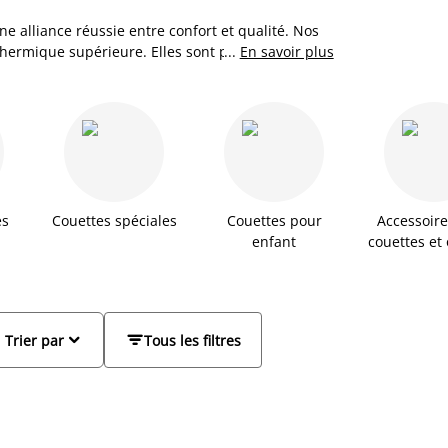
 alliance réussie entre confort et qualité. Nos
 thermique supérieure. Elles sont parfaitement
...
En savoir plus
arateur ou un moment de détente bien mérité,
es
Couettes spéciales
Couettes pour
Accessoir
enfant
couettes et 


Trier par
Tous les filtres