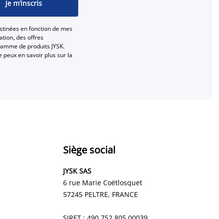
Je m’inscris
stinées en fonction de mes
tion, des offres
gamme de produits JYSK.
e peux en savoir plus sur la
Siège social
JYSK SAS
6 rue Marie Coëtlosquet
57245 PELTRE
, FRANCE
SIRET : 490 752 805 00039