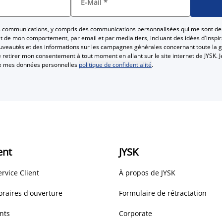
E-Mail
*
es communications, y compris des communications personnalisées qui me sont de
 de mon comportement, par email et par media tiers, incluant des idées d'inspira
ouveautés et des informations sur les campagnes générales concernant toute la 
Je retirer mon consentement à tout moment en allant sur le site internet de JYSK. J
te mes données personnelles
politique de confidentialité
.
ent
JYSK
ervice Client
À propos de JYSK
oraires d'ouverture
Formulaire de rétractation
nts
Corporate