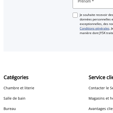
Prénom
*
Je souhaite recevoir d
données personnelles et
exceptionnelles, des n
Conditions générales
. 
manière dont JYSK trai
Catégories
Service cli
Chambre et literie
Contacter le S
Salle de bain
Magasins et h
Bureau
Avantages clie