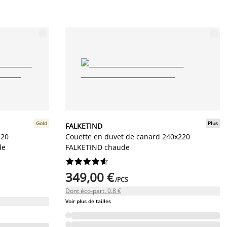
Gold
Plus
FALKETIND
220
Couette en duvet de canard 240x220
de
FALKETIND chaude










349,00 €
/PCS
Dont éco-part. 0.8 €
Voir plus de tailles