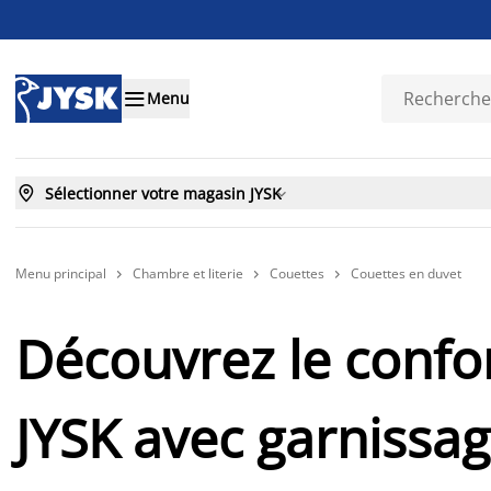

Menu

Sélectionner votre magasin JYSK

Menu principal
Chambre et literie
Couettes
Couettes en duvet



Découvrez le confo
JYSK avec garnissag