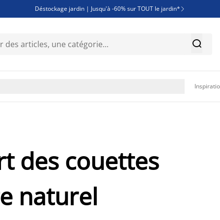
Déstockage jardin | Jusqu'à -60% sur TOUT le jardin*

Jusqu'à -50% sur une sélection literie


Découvrez les nouveautés de la collection

Inspirati
rt des couettes
e naturel