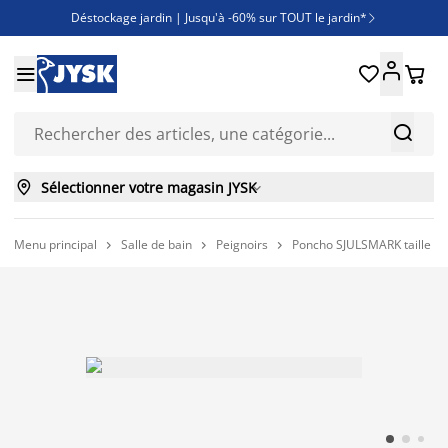
Déstockage jardin | Jusqu'à -60% sur TOUT le jardin*

Jusqu'à -50% sur une sélection literie





Découvrez les nouveautés de la collection



Sélectionner votre magasin JYSK

Menu principal
Salle de bain
Peignoirs
Poncho SJULSMARK taille un


