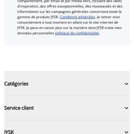
comportement, par email et par media tiers, incluant des idées
d'inspiration, des offres exceptionnelles, des nouveautés et des
informations sur les campagnes générales concernant toute la
gamme de produits JYSK.
Conditions générales
. Je retirer mon
consentement à tout moment en allant sur le site internet de
JYSK. Je peux en savoir plus sur la manière dont JYSK traite mes
données personnelles
politique de confidentialité
.

Catégories

Service client

JYSK