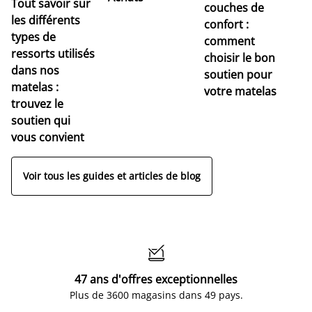
Tout savoir sur
couches de
Dé
les différents
confort :
no
types de
comment
r
ressorts utilisés
choisir le bon
pr
dans nos
soutien pour
s
matelas :
votre matelas
trouvez le
soutien qui
vous convient
Voir tous les guides et articles de blog

47 ans d'offres exceptionnelles
Plus de 3600 magasins dans 49 pays.