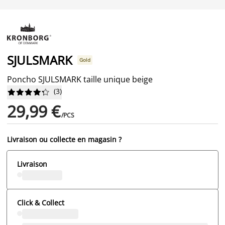
SJULSMARK
Gold
Poncho SJULSMARK taille unique beige
(
3
)










29,99 €
/PCS
Livraison ou collecte en magasin ?
Livraison
Click & Collect