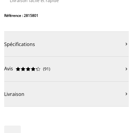
Livraison facile et rapide
Référence : 2815801
Spécifications

Avis
(
91
)











Livraison
