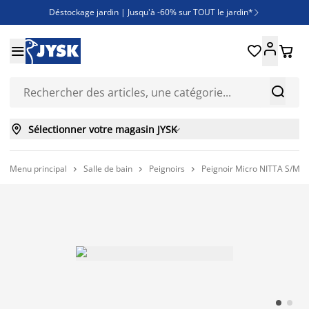
Déstockage jardin | Jusqu'à -60% sur TOUT le jardin*

Jusqu'à -50% sur une sélection literie





Découvrez les nouveautés de la collection



Sélectionner votre magasin JYSK

Menu principal
Salle de bain
Peignoirs
Peignoir Micro NITTA S/M b


