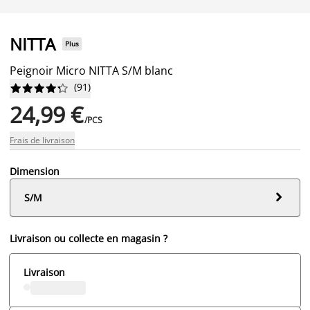
NITTA
Plus
Peignoir Micro NITTA S/M blanc
(
91
)










24,99 €
/PCS
Frais de livraison
Dimension

S/M
Livraison ou collecte en magasin ?
Livraison