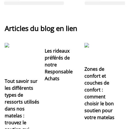
Articles du blog en lien
Les rideaux
préférés de
notre
Zones de
Responsable
confort et
Achats
Tout savoir sur
couches de
Dé
les différents
confort :
no
types de
comment
r
ressorts utilisés
choisir le bon
pr
dans nos
soutien pour
s
matelas :
votre matelas
trouvez le