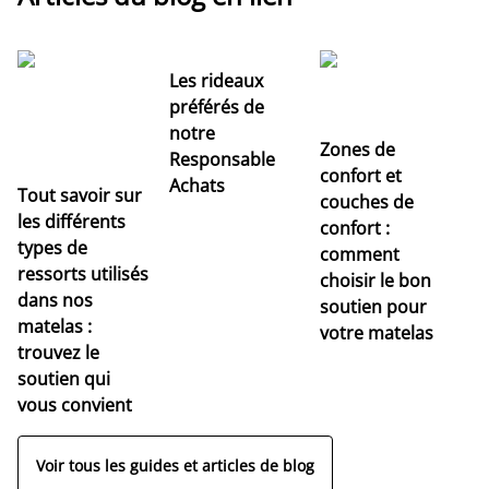
Les rideaux
préférés de
notre
Zones de
Responsable
confort et
Achats
Tout savoir sur
couches de
Dé
les différents
confort :
no
types de
comment
r
ressorts utilisés
choisir le bon
pr
dans nos
soutien pour
s
matelas :
votre matelas
trouvez le
soutien qui
vous convient
Voir tous les guides et articles de blog