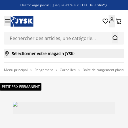
Déstockage jardin | Jusqu'à -60% sur TOUT le jardin*

Jusqu'à -50% sur une sélection literie





Découvrez les nouveautés de la collection



Sélectionner votre magasin JYSK

Menu principal
Rangement
Corbeilles
Boîte de rangement plastiq



PETIT PRIX PERMANENT