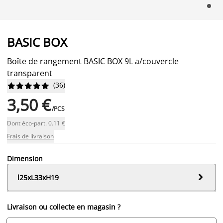
BASIC BOX
Boîte de rangement BASIC BOX 9L a/couvercle
transparent
(
36
)










3,50 €
/PCS
Dont éco-part. 0.11 €
Frais de livraison
Dimension

l25xL33xH19
Livraison ou collecte en magasin ?