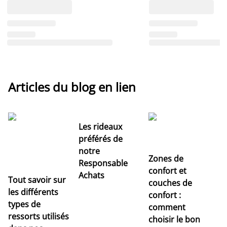
Articles du blog en lien
Les rideaux
préférés de
notre
Zones de
Responsable
confort et
Achats
Tout savoir sur
couches de
Dé
les différents
confort :
no
types de
comment
r
ressorts utilisés
choisir le bon
pr