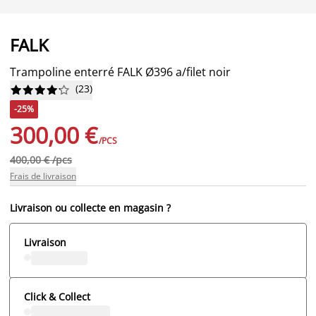
FALK
Trampoline enterré FALK Ø396 a/filet noir
(
23
)










-25%
300,00 €
/PCS
400,00 € /pcs
Frais de livraison
Livraison ou collecte en magasin ?
Livraison
Click & Collect