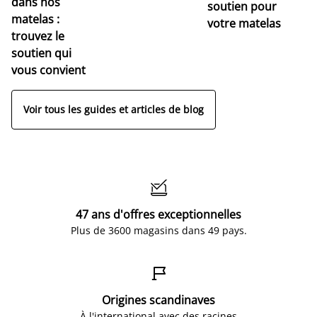
dans nos
soutien pour
s
matelas :
votre matelas
trouvez le
soutien qui
vous convient
Voir tous les guides et articles de blog

47 ans d'offres exceptionnelles
Plus de 3600 magasins dans 49 pays.

Origines scandinaves
À l'international avec des racines