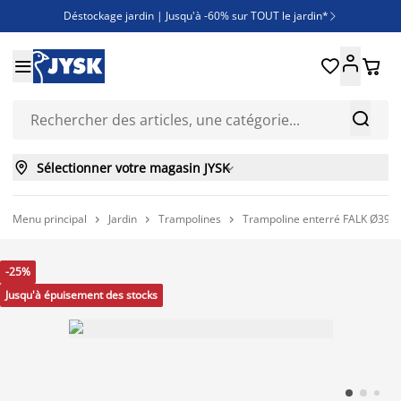
Déstockage jardin | Jusqu'à -60% sur TOUT le jardin*

Jusqu'à -50% sur une sélection literie





Découvrez les nouveautés de la collection



Sélectionner votre magasin JYSK

Menu principal
Jardin
Trampolines
Trampoline enterré FALK Ø396 a/



-25%
Jusqu'à épuisement des stocks