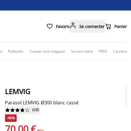



Favoris
Se connecter
Panier
on
Publicités
Trouver mon magasin
Service client
PROS
Carrière
LEMVIG
Parasol LEMVIG Ø300 blanc cassé
(
68
)










-46%
70,00 €