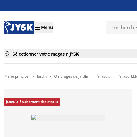

Menu

Sélectionner votre magasin JYSK

Menu principal
Jardin
Ombrages de jardin
Parasols
Parasol LE




Jusqu'à épuisement des stocks