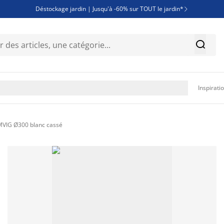
Déstockage jardin | Jusqu'à -60% sur TOUT le jardin*

Jusqu'à -50% sur une sélection literie


Découvrez les nouveautés de la collection

Inspirati
MVIG Ø300 blanc cassé