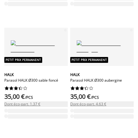
PETIT PRIX PERMANENT
PETIT PRIX PERMANENT
HALK
HALK
Parasol HALK Ø300 sable foncé
Parasol HALK Ø300 aubergine




















35,00 €
35,00 €
/PCS
/PCS
Dont éco-part. 1.37 €
Dont éco-part. 4.63 €