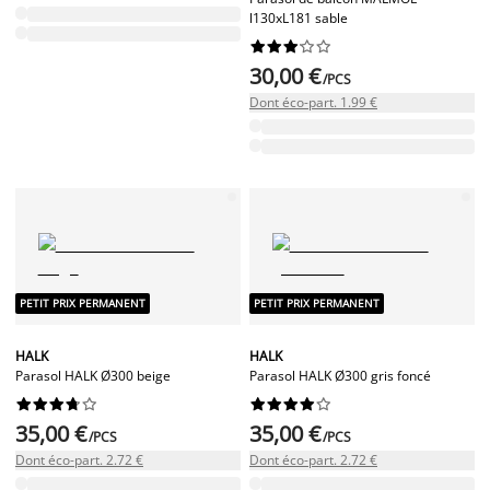
l130xL181 sable










30,00 €
/PCS
Dont éco-part. 1.99 €
PETIT PRIX PERMANENT
PETIT PRIX PERMANENT
HALK
HALK
Parasol HALK Ø300 beige
Parasol HALK Ø300 gris foncé




















35,00 €
35,00 €
/PCS
/PCS
Dont éco-part. 2.72 €
Dont éco-part. 2.72 €