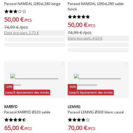
Parasol NAMDAL l280xL280 beige
Parasol NAMDAL l280xL280 sable
foncé




















50,00 €
/PCS
50,00 €
/PCS
74,99 € /pcs
74,99 € /pcs
Dont éco-part. 2.72 €
Dont éco-part. 4.63 €
-34%
-46%
Jusqu'à épuisement des stocks
Jusqu'à épuisement des stocks
KARRYD
LEMVIG
Parasol KARRYD Ø320 sable
Parasol LEMVIG Ø300 blanc cassé




















65,00 €
70,00 €
/PCS
/PCS