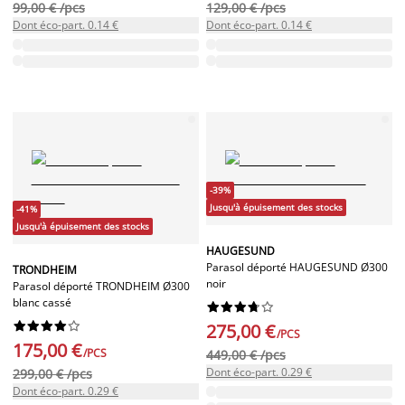
99,00 € /pcs
129,00 € /pcs
Dont éco-part. 0.14 €
Dont éco-part. 0.14 €
-39%
Jusqu'à épuisement des stocks
-41%
Jusqu'à épuisement des stocks
HAUGESUND
Parasol déporté HAUGESUND Ø300
TRONDHEIM
noir
Parasol déporté TRONDHEIM Ø300
blanc cassé




















275,00 €
/PCS
175,00 €
/PCS
449,00 € /pcs
Dont éco-part. 0.29 €
299,00 € /pcs
Dont éco-part. 0.29 €