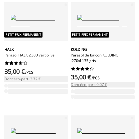
PETIT PRIX PERMANENT
PETIT PRIX PERMANENT
HALK
KOLDING
Parasol HALK Ø300 vert olive
Parasol de balcon KOLDING
l270xL135 gris




















35,00 €
/PCS
35,00 €
/PCS
Dont éco-part. 2.72 €
Dont éco-part. 0.07 €