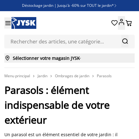
Déstockage jardin | Jusqu'à -60% sur TOUT le jardin*

Jusqu'à -50% sur une sélection literie





Découvrez les nouveautés de la collection



Sélectionner votre magasin JYSK

Menu principal
Jardin
Ombrages de jardin
Parasols



Parasols : élément
indispensable de votre
extérieur
Un parasol est un élément essentiel de votre jardin : il