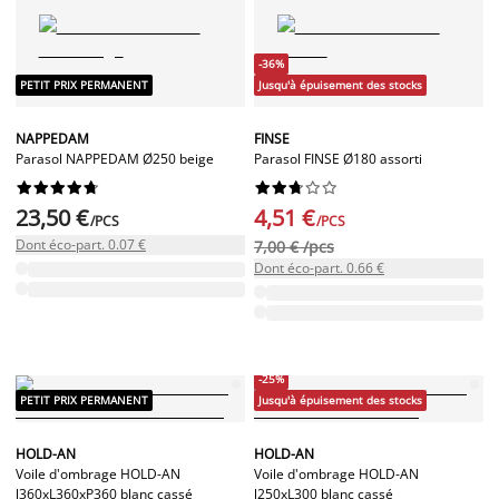
-36%
PETIT PRIX PERMANENT
Jusqu'à épuisement des stocks
NAPPEDAM
FINSE
Parasol NAPPEDAM Ø250 beige
Parasol FINSE Ø180 assorti




















23,50 €
4,51 €
/PCS
/PCS
Dont éco-part. 0.07 €
7,00 € /pcs
Dont éco-part. 0.66 €
-25%
PETIT PRIX PERMANENT
Jusqu'à épuisement des stocks
HOLD-AN
HOLD-AN
Voile d'ombrage HOLD-AN
Voile d'ombrage HOLD-AN
l360xL360xP360 blanc cassé
l250xL300 blanc cassé