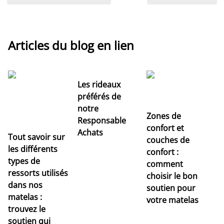
Articles du blog en lien
Les rideaux
préférés de
notre
Zones de
Responsable
confort et
Achats
Tout savoir sur
couches de
Dé
les différents
confort :
no
types de
comment
r
ressorts utilisés
choisir le bon
pr
dans nos
soutien pour
s
matelas :
votre matelas
trouvez le
soutien qui