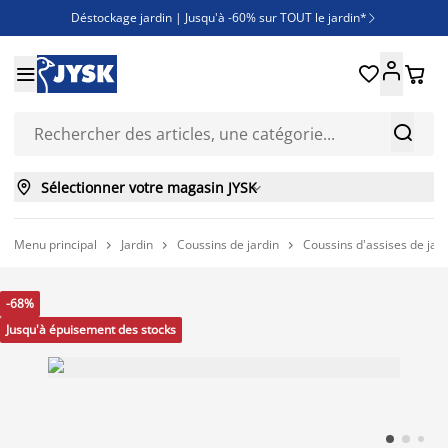
Déstockage jardin | Jusqu'à -60% sur TOUT le jardin*

Jusqu'à -50% sur une sélection literie





Découvrez les nouveautés de la collection



Sélectionner votre magasin JYSK

Menu principal
Jardin
Coussins de jardin
Coussins d'assises de jard



-68%
Jusqu'à épuisement des stocks