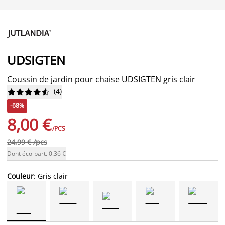
UDSIGTEN
Coussin de jardin pour chaise UDSIGTEN gris clair
(
4
)










-68%
8,00 €
/PCS
24,99 € /pcs
Dont éco-part. 0.36 €
Couleur
: Gris clair