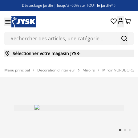
Déstockage jardin | Jusqu'à -60% sur TOUT le jardin*

Jusqu'à -50% sur une sélection literie





Découvrez les nouveautés de la collection



Sélectionner votre magasin JYSK

Menu principal
Décoration d'intérieur
Miroirs
Miroir NORDBORG 70


