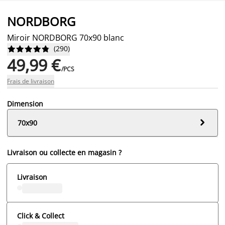
NORDBORG
Miroir NORDBORG 70x90 blanc
(
290
)










49,99 €
/PCS
Frais de livraison
Dimension

70x90
Livraison ou collecte en magasin ?
Livraison
Click & Collect