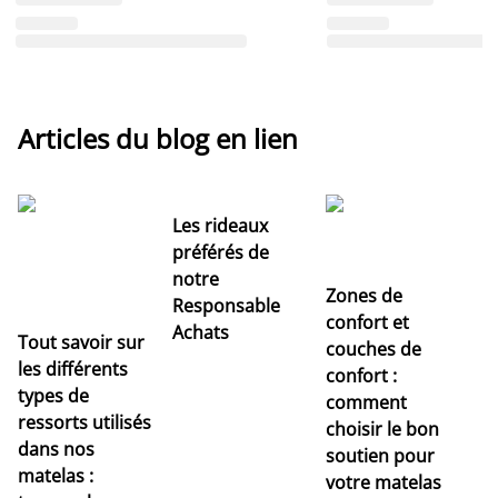
Articles du blog en lien
Les rideaux
préférés de
notre
Zones de
Responsable
confort et
Achats
Tout savoir sur
couches de
Dé
les différents
confort :
no
types de
comment
r
ressorts utilisés
choisir le bon
pr
dans nos
soutien pour
s
matelas :
votre matelas