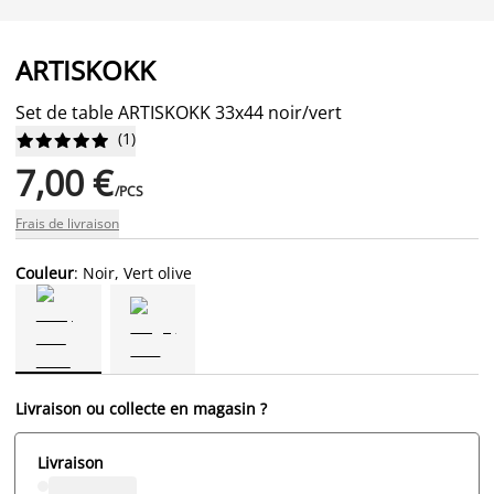
ARTISKOKK
Set de table ARTISKOKK 33x44 noir/vert
(
1
)










7,00 €
/PCS
Frais de livraison
Couleur
: Noir, Vert olive
Livraison ou collecte en magasin ?
Livraison