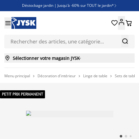
Déstockage jardin | Jusqu'à -60% sur TOUT le jardin*

Jusqu'à -50% sur une sélection literie





Découvrez les nouveautés de la collection



Sélectionner votre magasin JYSK

Menu principal
Décoration d'intérieur
Linge de table
Sets de table



PETIT PRIX PERMANENT