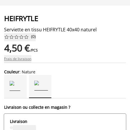
HEIFRYTLE
Serviette en tissu HEIFRYTLE 40x40 naturel
(
0
)










4,50 €
/PCS
Frais de livraison
Couleur
: Nature
Livraison ou collecte en magasin ?
Livraison