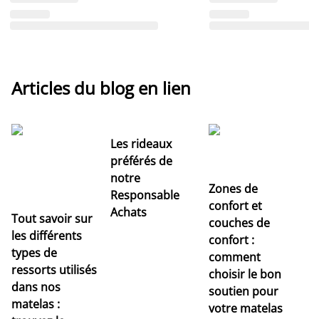
Articles du blog en lien
Les rideaux
préférés de
notre
Zones de
Responsable
confort et
Achats
Tout savoir sur
couches de
Dé
les différents
confort :
no
types de
comment
r
ressorts utilisés
choisir le bon
pr
dans nos
soutien pour
s
matelas :
votre matelas