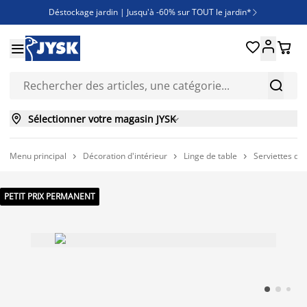
Déstockage jardin | Jusqu'à -60% sur TOUT le jardin*

Jusqu'à -50% sur une sélection literie





Découvrez les nouveautés de la collection



Sélectionner votre magasin JYSK

Menu principal
Décoration d'intérieur
Linge de table
Serviettes de 



PETIT PRIX PERMANENT