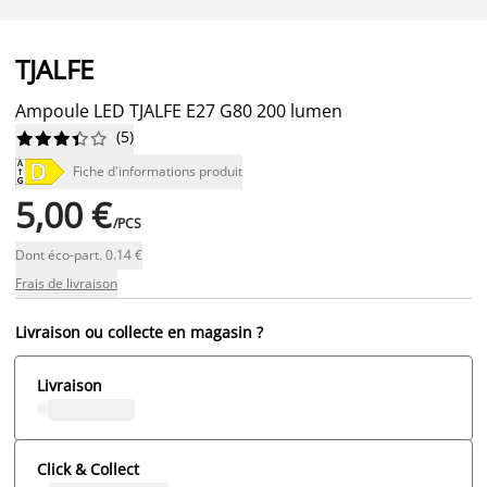
TJALFE
Ampoule LED TJALFE E27 G80 200 lumen
(
5
)










Fiche d'informations produit
5,00 €
/PCS
Dont éco-part. 0.14 €
Frais de livraison
Livraison ou collecte en magasin ?
Livraison
Click & Collect