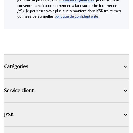
gamme de produits JYSK.
Conditions générales
. Je retirer mon
consentement à tout moment en allant sur le site internet de
JYSK. Je peux en savoir plus sur la manière dont JYSK traite mes
données personnelles
politique de confidentialité
.

Catégories

Service client

JYSK