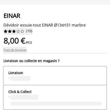
EINAR
Dévidoir essuie-tout EINAR Ø13xH31 marbre
(
10
)










8,00 €
/PCS
Frais de livraison
Livraison ou collecte en magasin ?
Livraison
Click & Collect