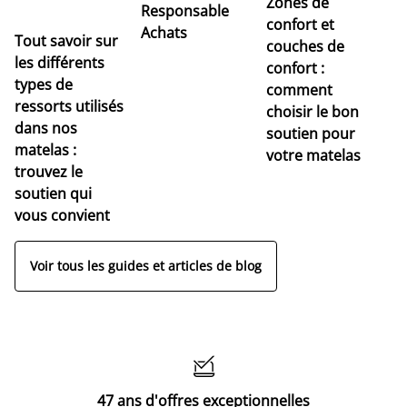
Zones de
Responsable
confort et
Achats
Tout savoir sur
couches de
Dé
les différents
confort :
no
types de
comment
r
ressorts utilisés
choisir le bon
pr
dans nos
soutien pour
s
matelas :
votre matelas
trouvez le
soutien qui
vous convient
Voir tous les guides et articles de blog

47 ans d'offres exceptionnelles