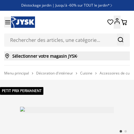
Déstockage jardin | Jusqu'à -60% sur TOUT le jardin*

Jusqu'à -50% sur une sélection literie





Découvrez les nouveautés de la collection



Sélectionner votre magasin JYSK

Menu principal
Décoration d'intérieur
Cuisine
Accessoires de cuisi



PETIT PRIX PERMANENT