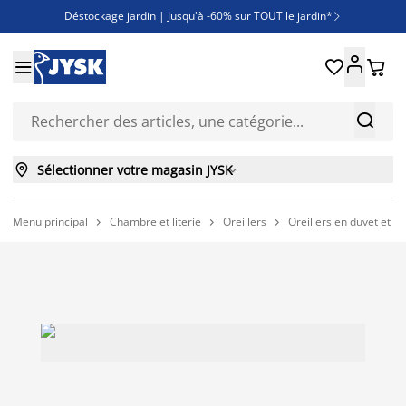
Déstockage jardin | Jusqu'à -60% sur TOUT le jardin*

Jusqu'à -50% sur une sélection literie





Découvrez les nouveautés de la collection



Sélectionner votre magasin JYSK

Menu principal
Chambre et literie
Oreillers
Oreillers en duvet et e


