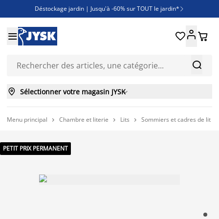
Déstockage jardin | Jusqu'à -60% sur TOUT le jardin*

Jusqu'à -50% sur une sélection literie





Découvrez les nouveautés de la collection



Sélectionner votre magasin JYSK

Menu principal
Chambre et literie
Lits
Sommiers et cadres de lit



PETIT PRIX PERMANENT