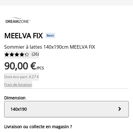
MEELVA FIX
Basic
Sommier à lattes 140x190cm MEELVA FIX
(
26
)










90,00 €
/PCS
Dont éco-part. 4.27 €
Frais de livraison
Dimension

140x190
Livraison ou collecte en magasin ?