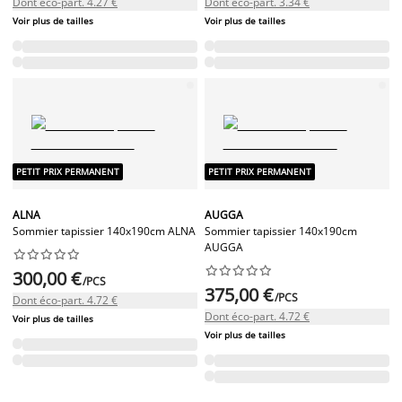
Dont éco-part. 4.27 €
Dont éco-part. 3.34 €
Voir plus de tailles
Voir plus de tailles
PETIT PRIX PERMANENT
PETIT PRIX PERMANENT
ALNA
AUGGA
Sommier tapissier 140x190cm ALNA
Sommier tapissier 140x190cm
AUGGA




















300,00 €
/PCS
375,00 €
/PCS
Dont éco-part. 4.72 €
Dont éco-part. 4.72 €
Voir plus de tailles
Voir plus de tailles