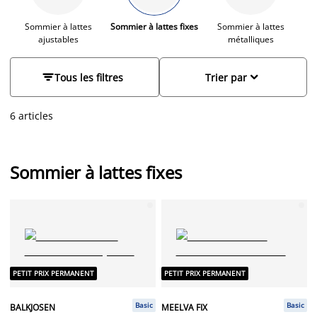
s’accordent parfaitement à
votre matelas
et à votre chambre.
Sommier à lattes
Sommier à lattes fixes
Sommier à lattes
ajustables
métalliques


Tous les filtres
Trier par
6 articles
Sommier à lattes fixes
PETIT PRIX PERMANENT
PETIT PRIX PERMANENT
Basic
Basic
BALKJOSEN
MEELVA FIX