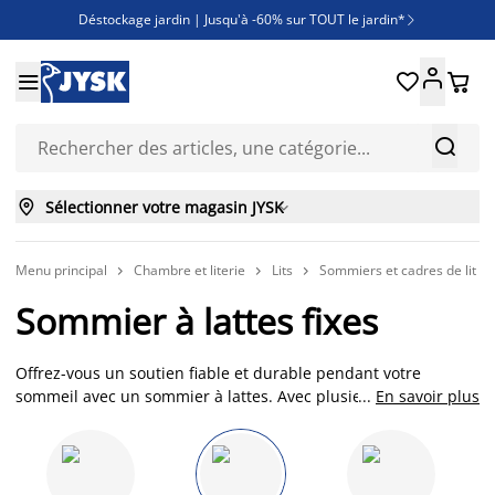
Déstockage jardin | Jusqu'à -60% sur TOUT le jardin*

Jusqu'à -50% sur une sélection literie





Découvrez les nouveautés de la collection



Sélectionner votre magasin JYSK

Menu principal
Chambre et literie
Lits
Sommiers et cadres de lit



Sommier à lattes fixes
Offrez-vous un soutien fiable et durable pendant votre
sommeil avec un sommier à lattes. Avec plusieurs zones de
...
En savoir plus
confort intégrées pour certains modèles, et des lattes à
fermeté ajustable, les sommiers à lattes JYSK s’adaptent à vos
besoins pour un sommeil optimal. Disponibles dans plusieurs
dimensions, du simple 90x190cm au double 140x190cm, ils