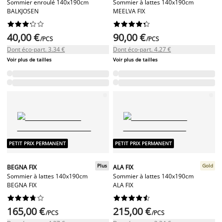
Sommier enroulé 140x190cm
Sommier à lattes 140x190cm
BALKJOSEN
MEELVA FIX




















40,00 €
90,00 €
/PCS
/PCS
Dont éco-part. 3.34 €
Dont éco-part. 4.27 €
Voir plus de tailles
Voir plus de tailles
PETIT PRIX PERMANENT
PETIT PRIX PERMANENT
Plus
Gold
BEGNA FIX
ALA FIX
Sommier à lattes 140x190cm
Sommier à lattes 140x190cm
BEGNA FIX
ALA FIX




















165,00 €
215,00 €
/PCS
/PCS