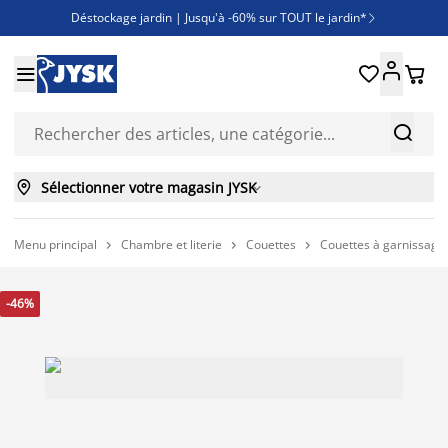
Déstockage jardin | Jusqu'à -60% sur TOUT le jardin*

Jusqu'à -50% sur une sélection literie





Découvrez les nouveautés de la collection



Sélectionner votre magasin JYSK

Menu principal
Chambre et literie
Couettes
Couettes à garnissage 



-46%