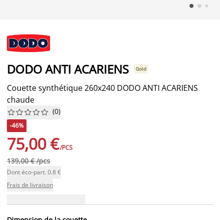
DODO ANTI ACARIENS
Gold
Couette synthétique 260x240 DODO ANTI ACARIENS
chaude
(
0
)










-46%
75,00 €
/PCS
139,00 € /pcs
Dont éco-part. 0.8 €
Frais de livraison
Dimension de la couette