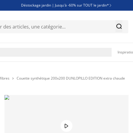
Déstockage jardin | Jusqu'à -60% sur TOUT le jardin*

Jusqu'à -50% sur une sélection literie


Découvrez les nouveautés de la collection

Inspirati
fibres
Couette synthétique 200x200 DUNLOPILLO EDITION extra chaude

