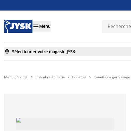

Menu

Sélectionner votre magasin JYSK

Menu principal
Chambre et literie
Couettes
Couettes à garnissage 


