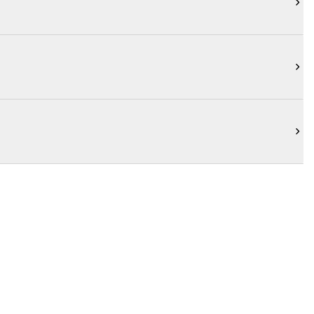


