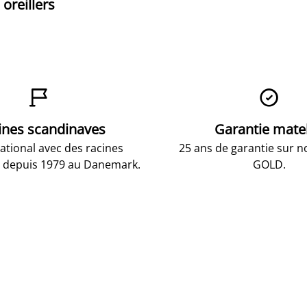
oreillers


ines scandinaves
Garantie mate
national avec des racines
25 ans de garantie sur n
 depuis 1979 au Danemark.
GOLD.