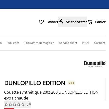



Favoris
Se connecter
Panier
on
Publicités
Trouver mon magasin
Service client
PROS
Carrière
DUNLOPILLO EDITION
Gold
Couette synthétique 200x200 DUNLOPILLO EDITION
extra chaude
(
0
)









