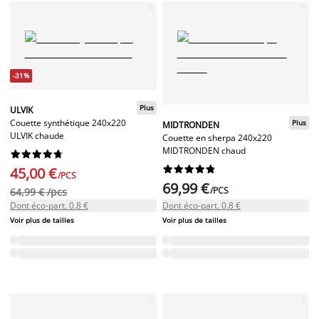
-31%
Plus
ULVIK
Couette synthétique 240x220
Plus
MIDTRONDEN
ULVIK chaude
Couette en sherpa 240x220
MIDTRONDEN chaud




















45,00 €
/PCS
69,99 €
/PCS
64,99 € /pcs
Dont éco-part. 0.8 €
Dont éco-part. 0.8 €
Voir plus de tailles
Voir plus de tailles