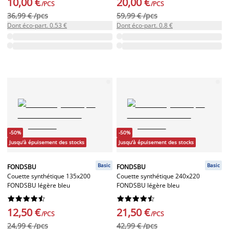
10,00 €
20,00 €
/PCS
/PCS
36,99 € /pcs
59,99 € /pcs
Dont éco-part. 0.53 €
Dont éco-part. 0.8 €
-50%
-50%
Jusqu'à épuisement des stocks
Jusqu'à épuisement des stocks
Basic
Basic
FONDSBU
FONDSBU
Couette synthétique 135x200
Couette synthétique 240x220
FONDSBU légère bleu
FONDSBU légère bleu




















12,50 €
21,50 €
/PCS
/PCS
24,99 € /pcs
42,99 € /pcs