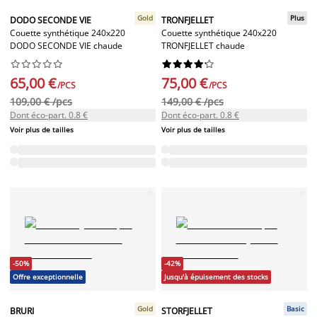
Gold
Plus
DODO SECONDE VIE
TRONFJELLET
Couette synthétique 240x220
Couette synthétique 240x220
DODO SECONDE VIE chaude
TRONFJELLET chaude




















65,00 €
75,00 €
/PCS
/PCS
109,00 € /pcs
149,00 € /pcs
Dont éco-part. 0.8 €
Dont éco-part. 0.8 €
Voir plus de tailles
Voir plus de tailles
-50%
-42%
Offre exceptionnelle
Jusqu'à épuisement des stocks
Gold
Basic
BRURI
STORFJELLET