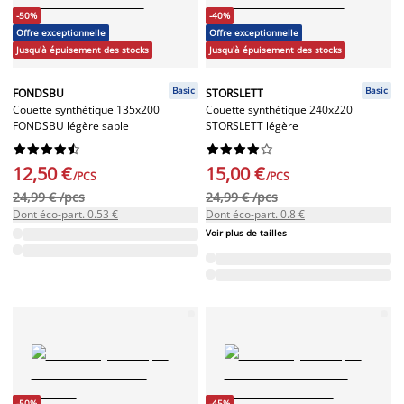
-50%
-40%
Offre exceptionnelle
Offre exceptionnelle
Jusqu'à épuisement des stocks
Jusqu'à épuisement des stocks
Basic
Basic
FONDSBU
STORSLETT
Couette synthétique 135x200
Couette synthétique 240x220
FONDSBU légère sable
STORSLETT légère




















12,50 €
15,00 €
/PCS
/PCS
24,99 € /pcs
24,99 € /pcs
Dont éco-part. 0.53 €
Dont éco-part. 0.8 €
Voir plus de tailles
-50%
-45%