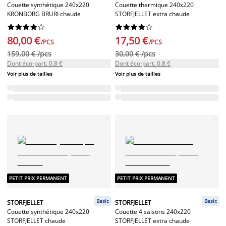
Couette synthétique 240x220
Couette thermique 240x220
KRONBORG BRURI chaude
STORFJELLET extra chaude




















80,00 €
17,50 €
/PCS
/PCS
159,00 € /pcs
30,00 € /pcs
Dont éco-part. 0.8 €
Dont éco-part. 0.8 €
Voir plus de tailles
Voir plus de tailles
PETIT PRIX PERMANENT
PETIT PRIX PERMANENT
Basic
Basic
STORFJELLET
STORFJELLET
Couette synthétique 240x220
Couette 4 saisons 240x220
STORFJELLET chaude
STORFJELLET extra chaude