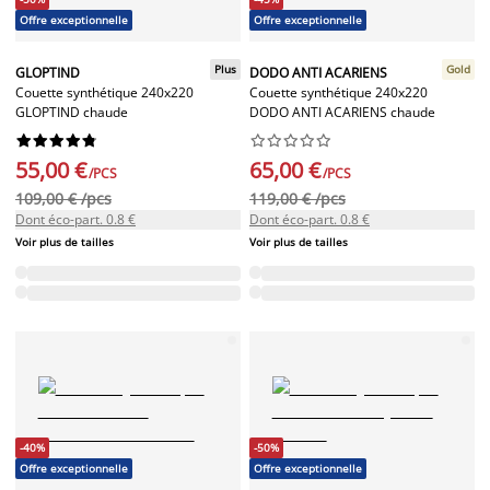
Offre exceptionnelle
Offre exceptionnelle
Plus
Gold
GLOPTIND
DODO ANTI ACARIENS
Couette synthétique 240x220
Couette synthétique 240x220
GLOPTIND chaude
DODO ANTI ACARIENS chaude




















55,00 €
65,00 €
/PCS
/PCS
109,00 € /pcs
119,00 € /pcs
Dont éco-part. 0.8 €
Dont éco-part. 0.8 €
Voir plus de tailles
Voir plus de tailles
-40%
-50%
Offre exceptionnelle
Offre exceptionnelle