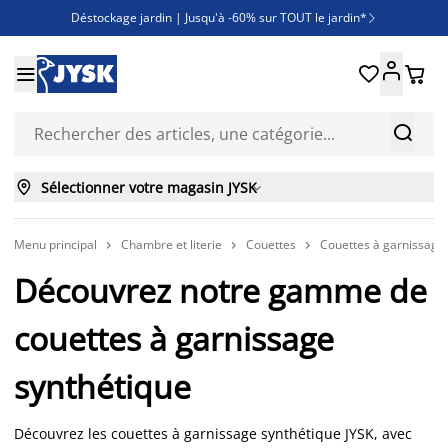
Déstockage jardin | Jusqu'à -60% sur TOUT le jardin*

Jusqu'à -50% sur une sélection literie





Découvrez les nouveautés de la collection



Sélectionner votre magasin JYSK

Menu principal
Chambre et literie
Couettes
Couettes à garnissage 



Découvrez notre gamme de
couettes à garnissage
synthétique
Découvrez les couettes à garnissage synthétique JYSK, avec