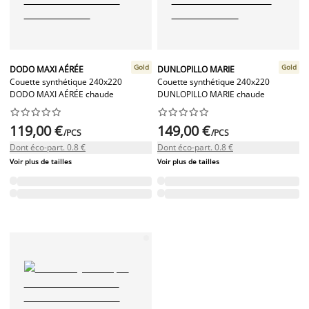
Gold
Gold
DODO MAXI AÉRÉE
DUNLOPILLO MARIE
Couette synthétique 240x220
Couette synthétique 240x220
DODO MAXI AÉRÉE chaude
DUNLOPILLO MARIE chaude




















119,00 €
149,00 €
/PCS
/PCS
Dont éco-part. 0.8 €
Dont éco-part. 0.8 €
Voir plus de tailles
Voir plus de tailles