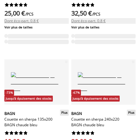




















25,00 €
32,50 €
/PCS
/PCS
Dont éco-part. 0.8 €
Dont éco-part. 0.8 €
Voir plus de tailles
Voir plus de tailles
-73%
-67%
Jusqu'à épuisement des stocks
Jusqu'à épuisement des stocks
Plus
Plus
BAGN
BAGN
Couette en sherpa 135x200
Couette en sherpa 240x220
BAGN chaude bleu
BAGN chaude bleu



















