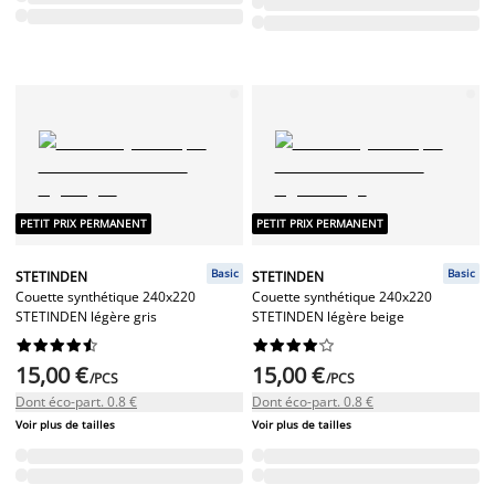
PETIT PRIX PERMANENT
PETIT PRIX PERMANENT
Basic
Basic
STETINDEN
STETINDEN
Couette synthétique 240x220
Couette synthétique 240x220
STETINDEN légère gris
STETINDEN légère beige




















15,00 €
15,00 €
/PCS
/PCS
Dont éco-part. 0.8 €
Dont éco-part. 0.8 €
Voir plus de tailles
Voir plus de tailles