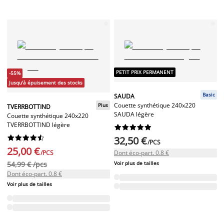
PETIT PRIX PERMANENT
-55%
Jusqu'à épuisement des stocks
Basic
SAUDA
Couette synthétique 240x220
Plus
TVERRBOTTIND
SAUDA légère
Couette synthétique 240x220
TVERRBOTTIND légère




















32,50 €
/PCS
25,00 €
/PCS
Dont éco-part. 0.8 €
54,99 € /pcs
Voir plus de tailles
Dont éco-part. 0.8 €
Voir plus de tailles