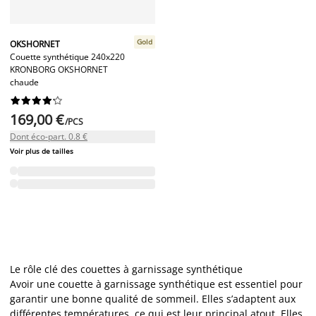
Gold
OKSHORNET
Couette synthétique 240x220
KRONBORG OKSHORNET
chaude










169,00 €
/PCS
Dont éco-part. 0.8 €
Voir plus de tailles
Le rôle clé des couettes à garnissage synthétique
Avoir une couette à garnissage synthétique est essentiel pour
garantir une bonne qualité de sommeil. Elles s’adaptent aux
différentes températures, ce qui est leur principal atout. Elles