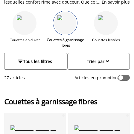
lesquelles confort rime avec douceur. Que ce soit pour braver
...
En savoir plus
le froid de l'hiver ou pour profiter d'un peu de la fraicheur
durant l'été, nos couettes synthétiques répondent à toutes
vos attentes. Grâce à leur composition soigneusement
élaborée, elles assurent un sommeil inégalable tout au long
de l'année. Nos couettes à garnissage synthétique, conçues
avec des matériaux de qualité, s'adaptent à votre température
Couettes en duvet
Couettes à garnissage
Couettes lestées
C
fibres
corporelle, régulent l'humidité et permettent une excellente
ventilation.


Tous les filtres
Trier par
27 articles
Articles en promotion
Couettes à garnissage fibres