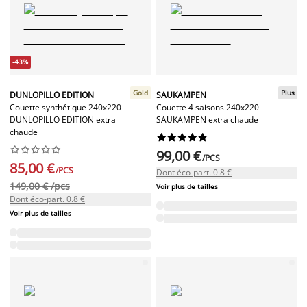
-43%
Gold
Plus
DUNLOPILLO EDITION
SAUKAMPEN
Couette synthétique 240x220
Couette 4 saisons 240x220
DUNLOPILLO EDITION extra
SAUKAMPEN extra chaude
chaude




















99,00 €
/PCS
85,00 €
/PCS
Dont éco-part. 0.8 €
149,00 € /pcs
Voir plus de tailles
Dont éco-part. 0.8 €
Voir plus de tailles