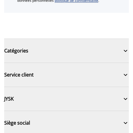
données personnelles
politique de confidentialité
.

Catégories

Service client

JYSK

Siège social