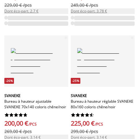
229,00 € /pcs
249,00 € /pcs
Dont éco-part. 2.7 €
Dont éco-part. 3.78 €
-26%
-25%
SVANEKE
SVANEKE
Bureau à hauteur ajustable
Bureau à hauteur réglable SVANEKE
SVANEKE 70x140 coloris chêne/noir
80x160 coloris chêne/noir




















200,00 €
225,00 €
/PCS
/PCS
269,00 € /pcs
299,00 € /pcs
Dont éco-part. 3.14 €
Dont éco-part. 3.14 €