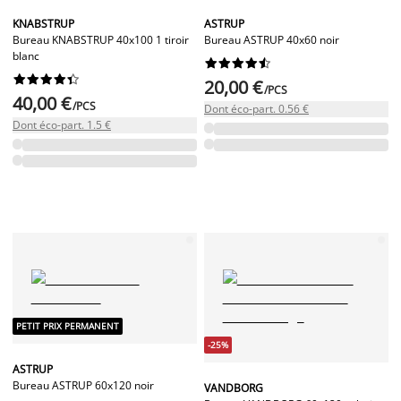
KNABSTRUP
ASTRUP
Bureau KNABSTRUP 40x100 1 tiroir
Bureau ASTRUP 40x60 noir
blanc




















20,00 €
/PCS
40,00 €
/PCS
Dont éco-part. 0.56 €
Dont éco-part. 1.5 €
PETIT PRIX PERMANENT
-25%
ASTRUP
Bureau ASTRUP 60x120 noir
VANDBORG