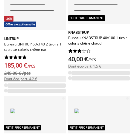
PETIT PRIX PERMANENT
-26%
Offre exceptionnelle
KNABSTRUP
Bureau KNABSTRUP 40x100 1 tiroir
LINTRUP
coloris chêne chaud
Bureau LINTRUP 60x140 2 tiroirs 1
tablette coloris chêne nat




















40,00 €
/PCS
185,00 €
/PCS
Dont éco-part. 1.5 €
249,00 € /pcs
Dont éco-part. 4.2 €
PETIT PRIX PERMANENT
PETIT PRIX PERMANENT