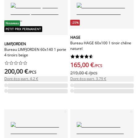
-25%
Nouveau
PETIT PRIX PERMANENT
HAGE
Bureau HAGE 60x100 1 tiroir chêne
LIMFJORDEN
naturel
Bureau LIMFJORDEN 60x140 1 porte
4 tiroirs beige




















165,00 €
/PCS
200,00 €
/PCS
219,00 € /pcs
Dont éco-part. 4.2 €
Dont éco-part. 3.79 €