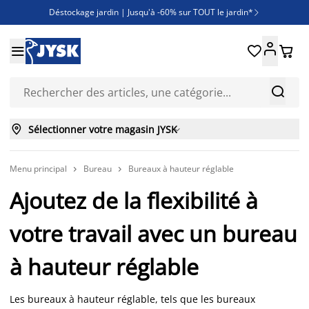
Déstockage jardin | Jusqu'à -60% sur TOUT le jardin*

Jusqu'à -50% sur une sélection literie





Découvrez les nouveautés de la collection



Sélectionner votre magasin JYSK

Menu principal
Bureau
Bureaux à hauteur réglable


Ajoutez de la flexibilité à
votre travail avec un bureau
à hauteur réglable
Les bureaux à hauteur réglable, tels que les bureaux