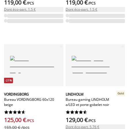
119,00 €
119,00 €
/PCS
/PCS
Dont éco-part. 1.5 €
Dont éco-part. 1.5 €
-21%
Gold
VORDINGBORG
LINDHOLM
Bureau VORDINGBORG 60x120
Bureau gaming LINDHOLM
beige
a/LED et porte-gobelet noir




















125,00 €
129,00 €
/PCS
/PCS
Dont éco-part. 5.76 €
159,00 € /pcs