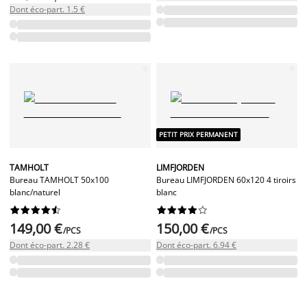
Dont éco-part. 1.5 €
PETIT PRIX PERMANENT
TAMHOLT
LIMFJORDEN
Bureau TAMHOLT 50x100
Bureau LIMFJORDEN 60x120 4 tiroirs
blanc/naturel
blanc




















149,00 €
150,00 €
/PCS
/PCS
Dont éco-part. 2.28 €
Dont éco-part. 6.94 €