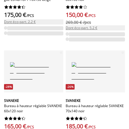




















175,00 €
150,00 €
/PCS
/PCS
Dont éco-part. 2.2 €
269,00 € /pcs
Dont éco-part. 5.2 €
-28%
-26%
SVANEKE
SVANEKE
Bureau à hauteur réglable SVANEKE
Bureau à hauteur réglable SVANEKE
60x120 noir
70x140 noir




















165,00 €
185,00 €
/PCS
/PCS