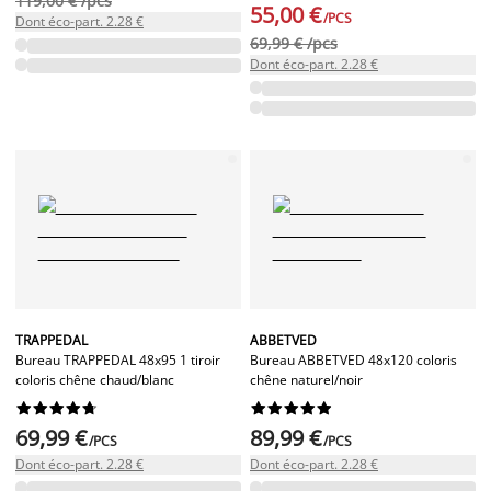
119,00 € /pcs
55,00 €
/PCS
Dont éco-part. 2.28 €
69,99 € /pcs
Dont éco-part. 2.28 €
TRAPPEDAL
ABBETVED
Bureau TRAPPEDAL 48x95 1 tiroir
Bureau ABBETVED 48x120 coloris
coloris chêne chaud/blanc
chêne naturel/noir




















69,99 €
89,99 €
/PCS
/PCS
Dont éco-part. 2.28 €
Dont éco-part. 2.28 €