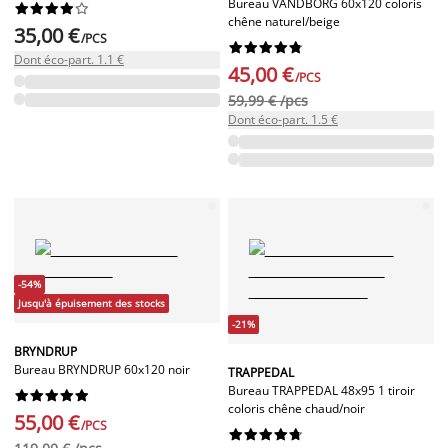
Bureau VANDBORG 60x120 coloris










chêne naturel/beige
35,00 €
/PCS










Dont éco-part. 1.1 €
45,00 €
/PCS
59,99 € /pcs
Dont éco-part. 1.5 €
-54%
Jusqu'à épuisement des stocks
-21%
BRYNDRUP
Bureau BRYNDRUP 60x120 noir
TRAPPEDAL
Bureau TRAPPEDAL 48x95 1 tiroir










coloris chêne chaud/noir
55,00 €
/PCS









