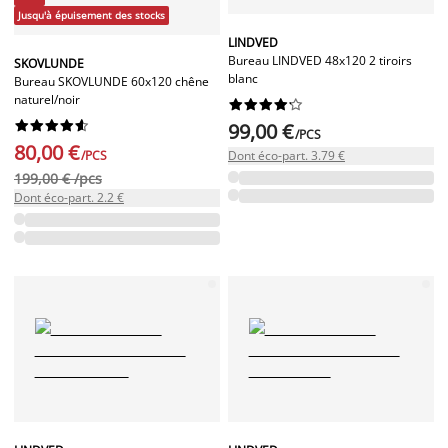
Jusqu'à épuisement des stocks
LINDVED
Bureau LINDVED 48x120 2 tiroirs
SKOVLUNDE
blanc
Bureau SKOVLUNDE 60x120 chêne
naturel/noir




















99,00 €
/PCS
80,00 €
/PCS
Dont éco-part. 3.79 €
199,00 € /pcs
Dont éco-part. 2.2 €