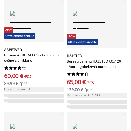
-33%
Offre exceptionnelle
-50%
Offre exceptionnelle
ABBETVED
Bureau ABBETVED 48x120 coloris
HALSTED
chêne clair/blanc
Bureau gaming HALSTED 60x120
a/porte-gobelet+écouteurs noir




















60,00 €
/PCS
65,00 €
/PCS
89,99 € /pcs
Dont éco-part. 1.5 €
129,00 € /pcs
Dont éco-part. 2.28 €