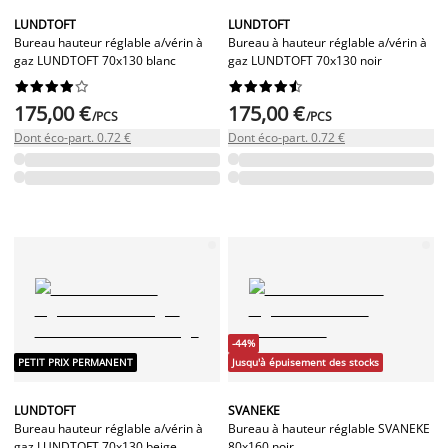
LUNDTOFT
LUNDTOFT
Bureau hauteur réglable a/vérin à
Bureau à hauteur réglable a/vérin à
gaz LUNDTOFT 70x130 blanc
gaz LUNDTOFT 70x130 noir




















175,00 €
175,00 €
/PCS
/PCS
Dont éco-part. 0.72 €
Dont éco-part. 0.72 €
-44%
PETIT PRIX PERMANENT
Jusqu'à épuisement des stocks
LUNDTOFT
SVANEKE
Bureau hauteur réglable a/vérin à
Bureau à hauteur réglable SVANEKE
gaz LUNDTOFT 70x130 beige
80x160 noir