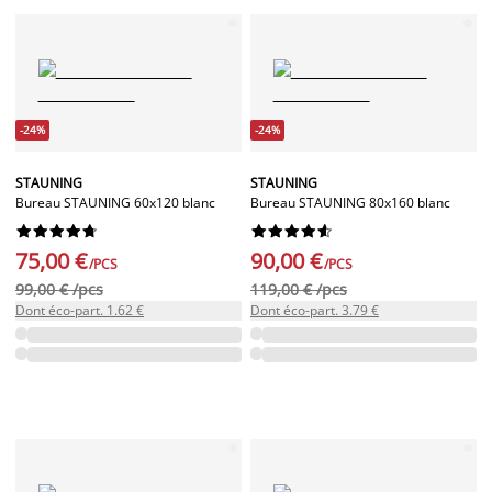
-24%
-24%
STAUNING
STAUNING
Bureau STAUNING 60x120 blanc
Bureau STAUNING 80x160 blanc




















75,00 €
90,00 €
/PCS
/PCS
99,00 € /pcs
119,00 € /pcs
Dont éco-part. 1.62 €
Dont éco-part. 3.79 €