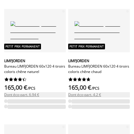
PETIT PRIX PERMANENT
PETIT PRIX PERMANENT
LIMFJORDEN
LIMFJORDEN
Bureau LIMFJORDEN 60x120 4 tiroirs
Bureau LIMFJORDEN 60x120 4 tiroirs
coloris chêne naturel
coloris chêne chaud




















165,00 €
165,00 €
/PCS
/PCS
Dont éco-part. 6.94 €
Dont éco-part. 4.2 €