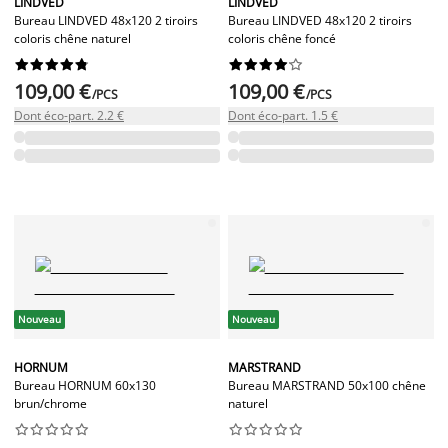
LINDVED
LINDVED
Bureau LINDVED 48x120 2 tiroirs
Bureau LINDVED 48x120 2 tiroirs
coloris chêne naturel
coloris chêne foncé




















109,00 €
109,00 €
/PCS
/PCS
Dont éco-part. 2.2 €
Dont éco-part. 1.5 €
Nouveau
Nouveau
HORNUM
MARSTRAND
Bureau HORNUM 60x130
Bureau MARSTRAND 50x100 chêne
brun/chrome
naturel



















