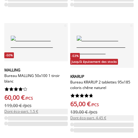
-50%
-53%
Jusqu'à épuisement des stocks
MALLING
Bureau MALLING 50x100 1 tiroir
KRARUP
blanc
Bureau KRARUP 2 tablettes 95x185
coloris chêne naturel




















60,00 €
/PCS
65,00 €
/PCS
119,00 € /pcs
Dont éco-part. 1.5 €
139,00 € /pcs
Dont éco-part. 4.45 €