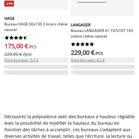
-24%
HAGE
Bureau HAGE 60x130 2 tiroirs chêne
LANGAGER
naturel
Bureau LANGAGER 41-107x107-165
coloris chêne naturel




















175,00 €
/PCS
229,00 €
/PCS
229,00 € /pcs
Dont éco-part. 5.2 €
Dont éco-part. 4.2 €
Découvrez la polyvalence avec des bureaux à hauteur réglable
Avec la possibilité de modifier la hauteur du bureau en
fonction des tâches à accomplir, ces bureaux s'adaptent aux
diverses activités de travail, telles que l'écriture, la lecture ou