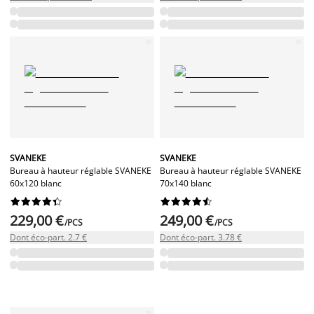
SVANEKE
SVANEKE
Bureau à hauteur réglable SVANEKE
Bureau à hauteur réglable SVANEKE
60x120 blanc
70x140 blanc




















229,00 €
249,00 €
/PCS
/PCS
Dont éco-part. 2.7 €
Dont éco-part. 3.78 €