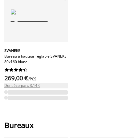
SVANEKE
Bureau à hauteur réglable SVANEKE
80x160 blanc










269,00 €
/PCS
Dont éco-part. 3.14 €
Bureaux