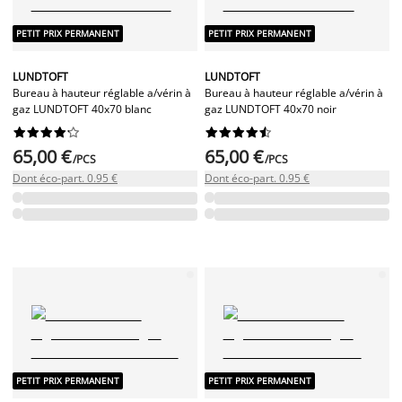
PETIT PRIX PERMANENT
PETIT PRIX PERMANENT
LUNDTOFT
LUNDTOFT
Bureau à hauteur réglable a/vérin à
Bureau à hauteur réglable a/vérin à
gaz LUNDTOFT 40x70 blanc
gaz LUNDTOFT 40x70 noir




















65,00 €
65,00 €
/PCS
/PCS
Dont éco-part. 0.95 €
Dont éco-part. 0.95 €
PETIT PRIX PERMANENT
PETIT PRIX PERMANENT