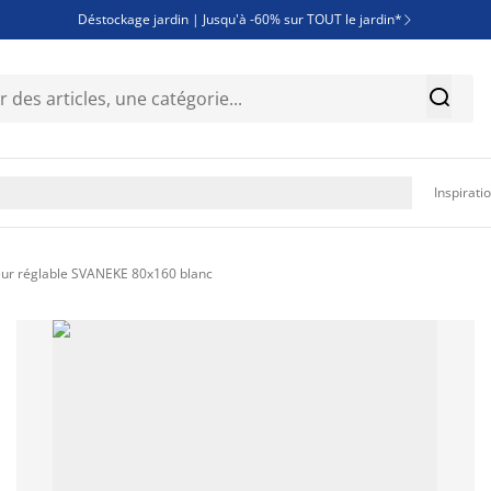
Déstockage jardin | Jusqu'à -60% sur TOUT le jardin*

Jusqu'à -50% sur une sélection literie


Découvrez les nouveautés de la collection

Inspirati
ur réglable SVANEKE 80x160 blanc