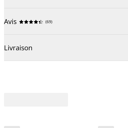
Avis
(
69
)










Livraison