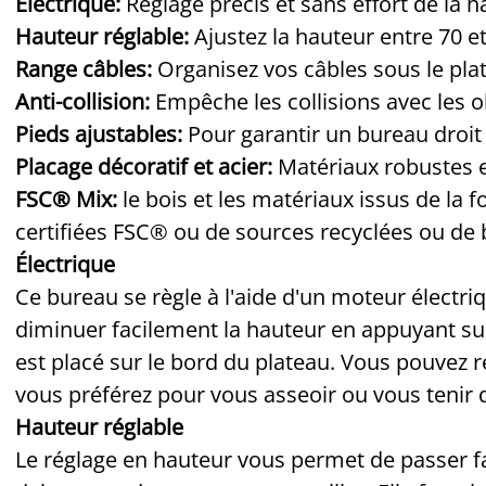
Électrique:
Réglage précis et sans effort de la 
Hauteur réglable:
Ajustez la hauteur entre 70 e
Range câbles:
Organisez vos câbles sous le pl
Anti-collision:
Empêche les collisions avec les 
Pieds ajustables:
Pour garantir un bureau droit 
Placage décoratif et acier:
Matériaux robustes e
FSC® Mix:
le bois et les matériaux issus de la 
certifiées FSC® ou de sources recyclées ou de
Électrique
Ce bureau se règle à l'aide d'un moteur électr
diminuer facilement la hauteur en appuyant s
est placé sur le bord du plateau. Vous pouvez 
vous préférez pour vous asseoir ou vous tenir 
Hauteur réglable
Le réglage en hauteur vous permet de passer fac