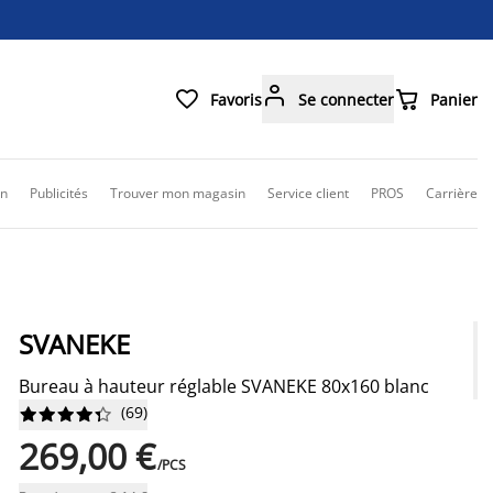



Favoris
Se connecter
Panier
on
Publicités
Trouver mon magasin
Service client
PROS
Carrière
SVANEKE
Bureau à hauteur réglable SVANEKE 80x160 blanc
(
69
)










269,00 €
/PCS