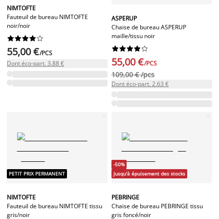
NIMTOFTE
Fauteuil de bureau NIMTOFTE
ASPERUP
noir/noir
Chaise de bureau ASPERUP
maille/tissu noir




















55,00 €
/PCS
55,00 €
Dont éco-part. 3.88 €
/PCS
109,00 € /pcs
Dont éco-part. 2.63 €
-50%
PETIT PRIX PERMANENT
Jusqu'à épuisement des stocks
NIMTOFTE
PEBRINGE
Fauteuil de bureau NIMTOFTE tissu
Chaise de bureau PEBRINGE tissu
gris/noir
gris foncé/noir