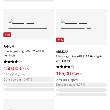
-44%
-41%
RANUM
Chaise gaming RANUM a/LED
ABILDAA
noir/noir
Chaise gaming ABILDAA tissu gris
anthracite




















150,00 €
/PCS
165,00 €
/PCS
269,00 € /pcs
Dont éco-part. 6.97 €
279,00 € /pcs
Dont éco-part. 6.97 €