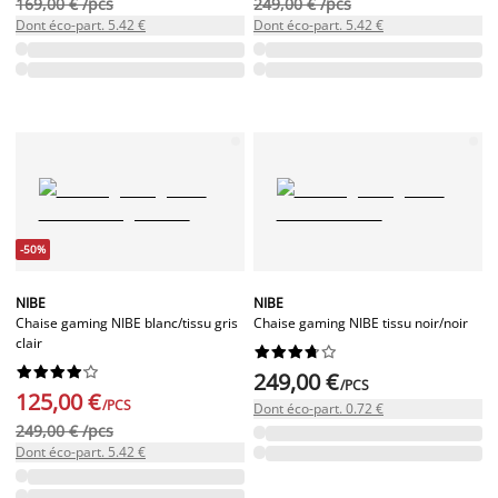
169,00 € /pcs
249,00 € /pcs
Dont éco-part. 5.42 €
Dont éco-part. 5.42 €
-50%
NIBE
NIBE
Chaise gaming NIBE blanc/tissu gris
Chaise gaming NIBE tissu noir/noir
clair




















249,00 €
/PCS
125,00 €
/PCS
Dont éco-part. 0.72 €
249,00 € /pcs
Dont éco-part. 5.42 €