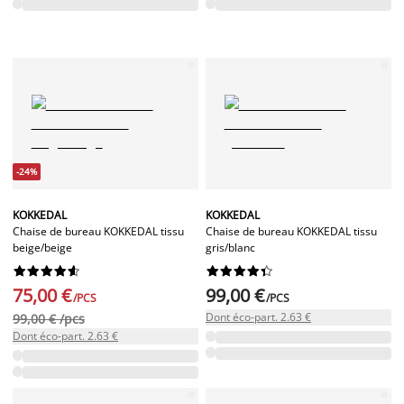
-24%
KOKKEDAL
KOKKEDAL
Chaise de bureau KOKKEDAL tissu
Chaise de bureau KOKKEDAL tissu
beige/beige
gris/blanc




















75,00 €
99,00 €
/PCS
/PCS
Dont éco-part. 2.63 €
99,00 € /pcs
Dont éco-part. 2.63 €