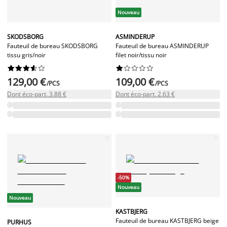
Nouveau
SKODSBORG
ASMINDERUP
Fauteuil de bureau SKODSBORG
Fauteuil de bureau ASMINDERUP
tissu gris/noir
filet noir/tissu noir




















129,00 €
109,00 €
/PCS
/PCS
Dont éco-part. 3.88 €
Dont éco-part. 2.63 €
-50%
Nouveau
Nouveau
KASTBJERG
Fauteuil de bureau KASTBJERG beige
PURHUS