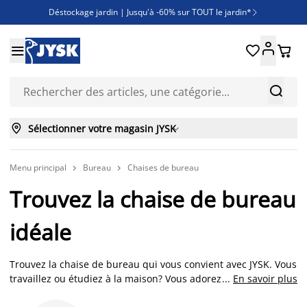
Déstockage jardin | Jusqu'à -60% sur TOUT le jardin*

Jusqu'à -50% sur une sélection literie





Découvrez les nouveautés de la collection



Sélectionner votre magasin JYSK

Menu principal
Bureau
Chaises de bureau


Trouvez la chaise de bureau
idéale
Trouvez la chaise de bureau qui vous convient avec JYSK. Vous
travaillez ou étudiez à la maison? Vous adorez passer du
...
En savoir plus
temps devant votre écran et vos jeux vidéo favoris? Pour