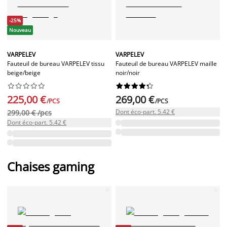
-25%
Nouveau
VARPELEV
VARPELEV
Fauteuil de bureau VARPELEV tissu
Fauteuil de bureau VARPELEV maille
beige/beige
noir/noir




















225,00 €
269,00 €
/PCS
/PCS
Dont éco-part. 5.42 €
299,00 € /pcs
Dont éco-part. 5.42 €
Chaises gaming