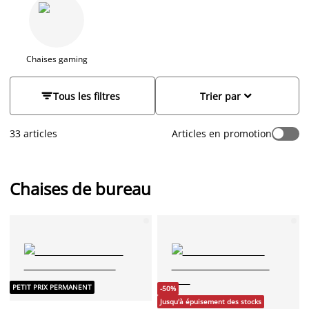
accompagner au mieux vos moments sur votre
bureau
,
trouvez la chaise de bureau dont le siège et le dossier
sauront maintenir votre dos bien droit. De même, le soutien
de votre nuque et colonne vertébrale est également
important. Découvrez notre gamme dès maintenant.
Chaises gaming


Tous les filtres
Trier par
33 articles
Articles en promotion
Chaises de bureau
PETIT PRIX PERMANENT
-50%
Jusqu'à épuisement des stocks