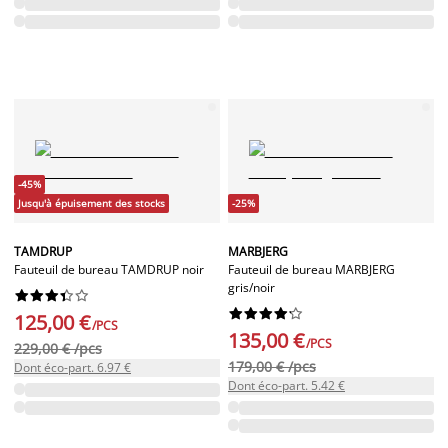
-45%
Jusqu'à épuisement des stocks
-25%
TAMDRUP
MARBJERG
Fauteuil de bureau TAMDRUP noir
Fauteuil de bureau MARBJERG
gris/noir




















125,00 €
/PCS
135,00 €
/PCS
229,00 € /pcs
179,00 € /pcs
Dont éco-part. 6.97 €
Dont éco-part. 5.42 €