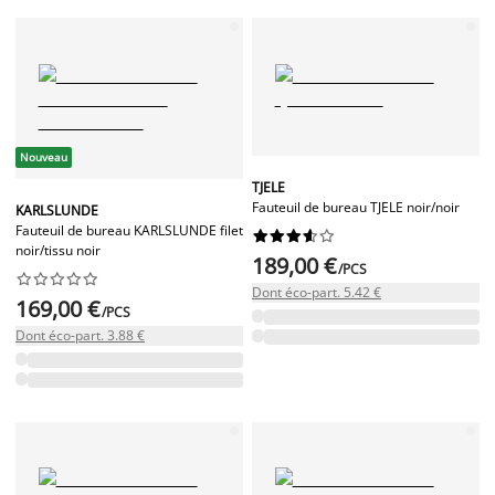
Nouveau
TJELE
Fauteuil de bureau TJELE noir/noir
KARLSLUNDE
Fauteuil de bureau KARLSLUNDE filet










noir/tissu noir
189,00 €
/PCS










Dont éco-part. 5.42 €
169,00 €
/PCS
Dont éco-part. 3.88 €