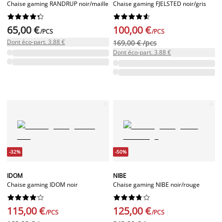
Chaise gaming RANDRUP noir/maille
Chaise gaming FJELSTED noir/gris




















65,00 €
100,00 €
/PCS
/PCS
Dont éco-part. 3.88 €
169,00 € /pcs
Dont éco-part. 3.88 €
-32%
-50%
IDOM
NIBE
Chaise gaming IDOM noir
Chaise gaming NIBE noir/rouge




















115,00 €
125,00 €
/PCS
/PCS