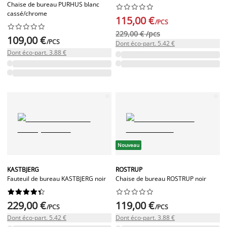
Chaise de bureau PURHUS blanc










cassé/chrome
115,00 €
/PCS










229,00 € /pcs
109,00 €
/PCS
Dont éco-part. 5.42 €
Dont éco-part. 3.88 €
Nouveau
KASTBJERG
ROSTRUP
Fauteuil de bureau KASTBJERG noir
Chaise de bureau ROSTRUP noir




















229,00 €
119,00 €
/PCS
/PCS
Dont éco-part. 5.42 €
Dont éco-part. 3.88 €