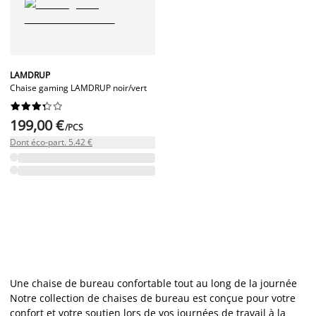
LAMDRUP
Chaise gaming LAMDRUP noir/vert










199,00 €
/PCS
Dont éco-part. 5.42 €
Une chaise de bureau confortable tout au long de la journée
Notre collection de chaises de bureau est conçue pour votre
confort et votre soutien lors de vos journées de travail à la