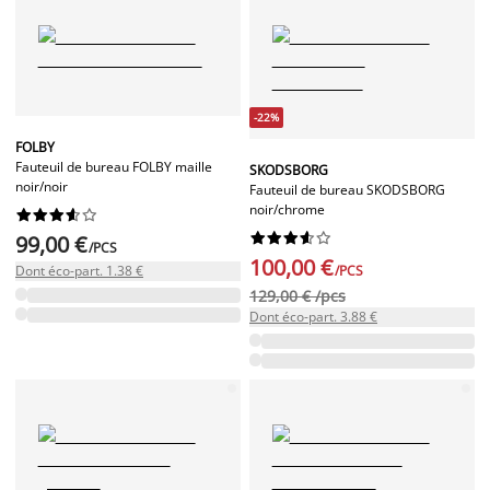
-22%
FOLBY
Fauteuil de bureau FOLBY maille
SKODSBORG
noir/noir
Fauteuil de bureau SKODSBORG
noir/chrome




















99,00 €
/PCS
100,00 €
Dont éco-part. 1.38 €
/PCS
129,00 € /pcs
Dont éco-part. 3.88 €