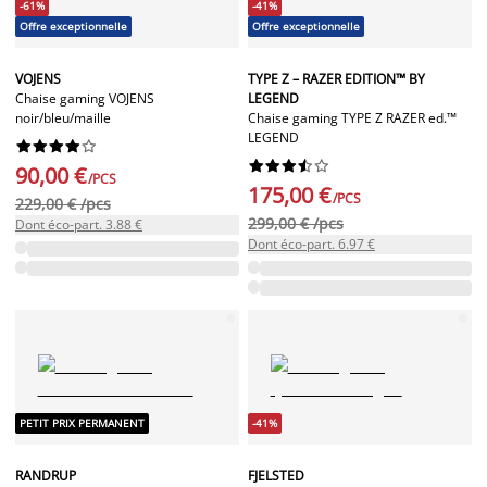
-61%
-41%
Offre exceptionnelle
Offre exceptionnelle
VOJENS
TYPE Z – RAZER EDITION™ BY
Chaise gaming VOJENS
LEGEND
noir/bleu/maille
Chaise gaming TYPE Z RAZER ed.™
LEGEND




















90,00 €
/PCS
175,00 €
/PCS
229,00 € /pcs
299,00 € /pcs
Dont éco-part. 3.88 €
Dont éco-part. 6.97 €
PETIT PRIX PERMANENT
-41%
RANDRUP
FJELSTED