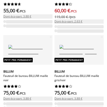




















55,00 €
60,00 €
/PCS
/PCS
Dont éco-part. 3.88 €
119,00 € /pcs
Dont éco-part. 2.63 €
PETIT PRIX PERMANENT
PETIT PRIX PERMANENT
BILLUM
BILLUM
Fauteuil de bureau BILLUM maille
Fauteuil de bureau BILLUM maille
noir
gris/noir




















75,00 €
75,00 €
/PCS
/PCS
Dont éco-part. 3.88 €
Dont éco-part. 3.88 €