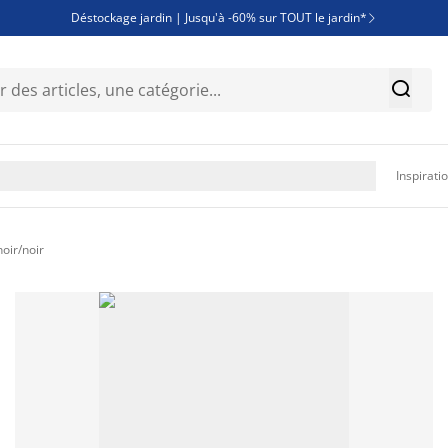
Déstockage jardin | Jusqu'à -60% sur TOUT le jardin*

Jusqu'à -50% sur une sélection literie


Découvrez les nouveautés de la collection

Inspirati
oir/noir