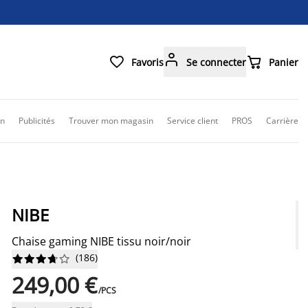



Favoris
Se connecter
Panier
on
Publicités
Trouver mon magasin
Service client
PROS
Carrière
NIBE
Chaise gaming NIBE tissu noir/noir
(
186
)










249,00 €
/PCS