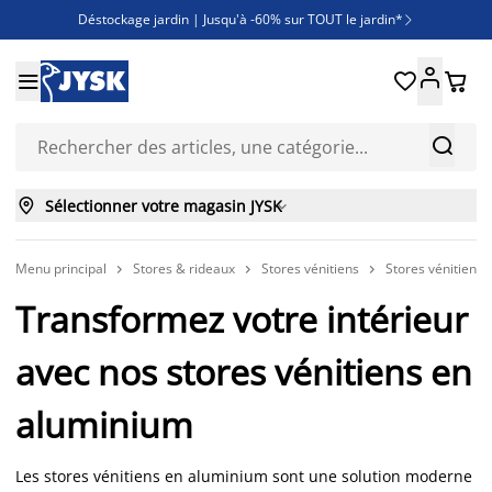
Déstockage jardin | Jusqu'à -60% sur TOUT le jardin*

Jusqu'à -50% sur une sélection literie





Découvrez les nouveautés de la collection



Sélectionner votre magasin JYSK

Menu principal
Stores & rideaux
Stores vénitiens
Stores vénitiens



Transformez votre intérieur
avec nos stores vénitiens en
aluminium
Les stores vénitiens en aluminium sont une solution moderne