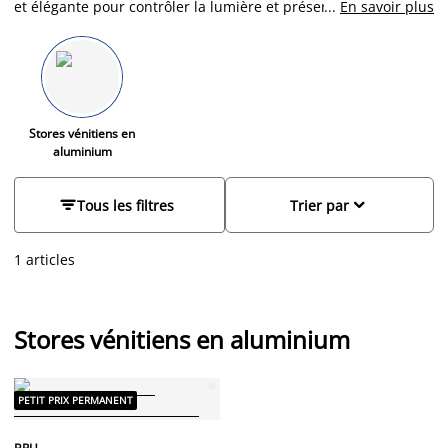
et élégante pour contrôler la lumière et préserver votre
...
En savoir plus
intimité. Chez JYSK, nous proposons une large gamme de
stores vénitiens en aluminium, parfaits pour chaque pièce de
votre maison. Que ce soit pour le salon, la chambre ou le
bureau, nos stores vénitiens en aluminium combinent style et
fonctionnalité pour répondre à tous vos besoins.
Stores vénitiens en
aluminium


Tous les filtres
Trier par
1 articles
Stores vénitiens en aluminium
PETIT PRIX PERMANENT