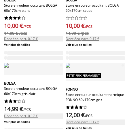
BOLGA
BOLGA
Store enrouleur occultant BOLGA
Store enrouleur occultant BOLGA
60x170cm blanc
60x170cm taupe




















10,00 €
10,00 €
/PCS
/PCS
14,99 € /pcs
14,99 € /pcs
Dont éco-part. 0.17 €
Dont éco-part. 0.17 €
Voir plus de tailles
Voir plus de tailles
PETIT PRIX PERMANENT
BOLGA
Store enrouleur occultant BOLGA
FONNO
60x170cm gris clair
Store enrouleur occultant thermique
FONNO 60x170cm gris




















14,99 €
/PCS
12,00 €
Dont éco-part. 0.17 €
/PCS
Dont éco-part. 0.17 €
Voir plus de tailles
Voir plus de tailles