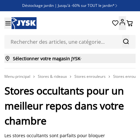
Déstockage jardin | Jusqu'à -60% sur TOUT le jardin*

Jusqu'à -50% sur une sélection literie





Découvrez les nouveautés de la collection



Sélectionner votre magasin JYSK

Menu principal
Stores & rideaux
Stores enrouleurs
Stores enrouleu



Stores occultants pour un
meilleur repos dans votre
chambre
Les stores occultants sont parfaits pour bloquer