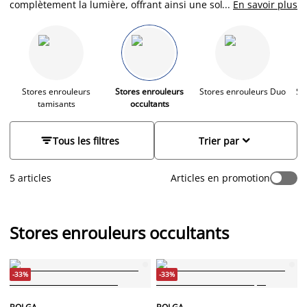
complètement la lumière, offrant ainsi une solution idéale
...
En savoir plus
pour les chambres à coucher ou les espaces nécessitant une
obscurité totale. Découvrez comment les stores enrouleurs
occultants de JYSK peuvent améliorer votre confort tout en
ajoutant une touche élégante à votre décoration intérieure.
Stores enrouleurs
Stores enrouleurs
Stores enrouleurs Duo
St
tamisants
occultants


Tous les filtres
Trier par
5 articles
Articles en promotion
Stores enrouleurs occultants
-33%
-33%