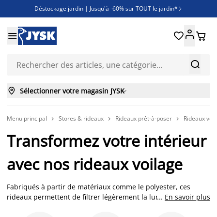
Déstockage jardin | Jusqu'à -60% sur TOUT le jardin*

Jusqu'à -50% sur une sélection literie





Découvrez les nouveautés de la collection



Sélectionner votre magasin JYSK

Menu principal
Stores & rideaux
Rideaux prêt-à-poser
Rideaux voi



Transformez votre intérieur
avec nos rideaux voilage
Fabriqués à partir de matériaux comme le polyester, ces
rideaux permettent de filtrer légèrement la lumière naturelle,
...
En savoir plus
créant une ambiance lumineuse et aérée tout en conservant