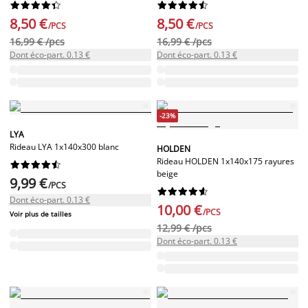




















8,50 €
8,50 €
/PCS
/PCS
16,99 € /pcs
16,99 € /pcs
Dont éco-part. 0.13 €
Dont éco-part. 0.13 €
-23%
LYA
Rideau LYA 1x140x300 blanc
HOLDEN
Rideau HOLDEN 1x140x175 rayures










beige
9,99 €
/PCS










Dont éco-part. 0.13 €
10,00 €
/PCS
Voir plus de tailles
12,99 € /pcs
Dont éco-part. 0.13 €