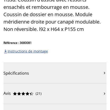
ensachés et rembourrage en mousse.
Coussin de dossier en mousse. Module
méridienne droite pour canapé modulable.
Non réversible. l92 x H64 x P155 cm
Référence : 3680081
Instructions de montage

Spécifications

Avis
(
21
)










