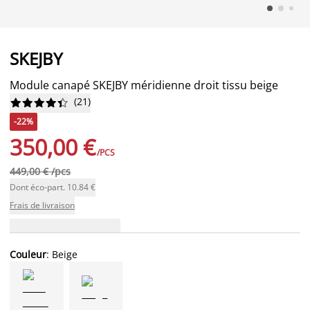
SKEJBY
Module canapé SKEJBY méridienne droit tissu beige
(
21
)










-22%
350,00 €
/PCS
449,00 € /pcs
Dont éco-part. 10.84 €
Frais de livraison
Couleur
: Beige