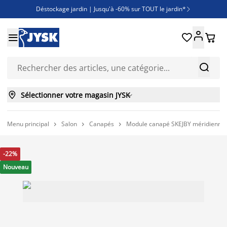
Déstockage jardin | Jusqu'à -60% sur TOUT le jardin*

Jusqu'à -50% sur une sélection literie





Découvrez les nouveautés de la collection



Sélectionner votre magasin JYSK

Menu principal
Salon
Canapés
Module canapé SKEJBY méridienne d



-22%
Nouveau