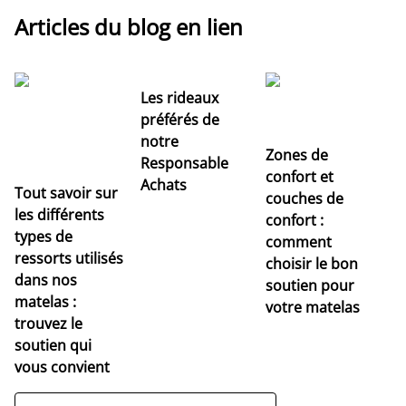
Articles du blog en lien
Les rideaux
préférés de
notre
Zones de
Responsable
confort et
Achats
Tout savoir sur
couches de
Dé
les différents
confort :
no
types de
comment
r
ressorts utilisés
choisir le bon
pr
dans nos
soutien pour
s
matelas :
votre matelas
trouvez le
soutien qui
vous convient