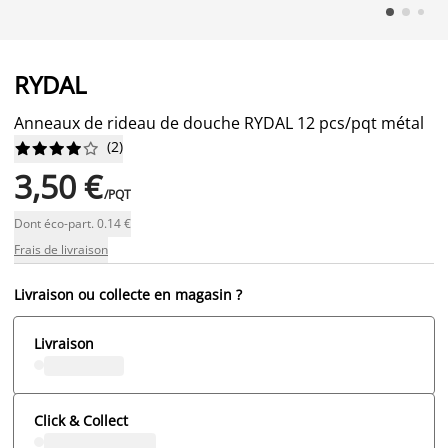
RYDAL
Anneaux de rideau de douche RYDAL 12 pcs/pqt métal
(
2
)










3,50 €
/PQT
Dont éco-part. 0.14 €
Frais de livraison
Livraison ou collecte en magasin ?
Livraison
Click & Collect