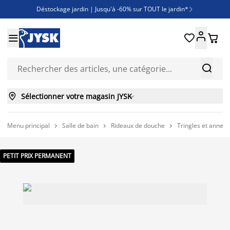
Déstockage jardin | Jusqu'à -60% sur TOUT le jardin*

Jusqu'à -50% sur une sélection literie





Découvrez les nouveautés de la collection



Sélectionner votre magasin JYSK

Menu principal
Salle de bain
Rideaux de douche
Tringles et annea



PETIT PRIX PERMANENT