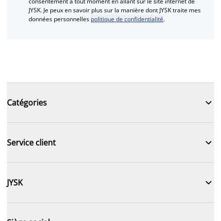
consentement à tout moment en allant sur le site internet de
JYSK. Je peux en savoir plus sur la manière dont JYSK traite mes
données personnelles
politique de confidentialité
.

Catégories

Service client

JYSK