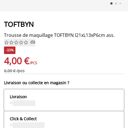
TOFTBYN
Trousse de maquillage TOFTBYN l21xL13xP6cm ass.
(
0
)










-33%
4,00 €
/PCS
6,00 € /pcs
Livraison ou collecte en magasin ?
Livraison
Click & Collect