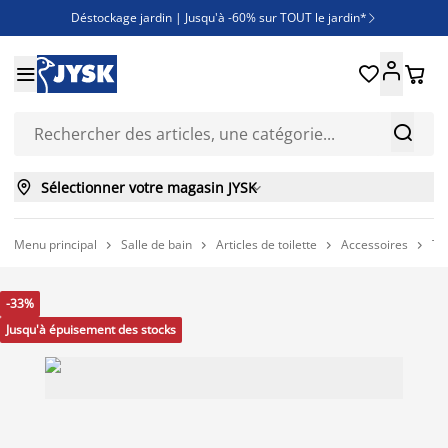
Déstockage jardin | Jusqu'à -60% sur TOUT le jardin*

Jusqu'à -50% sur une sélection literie





Découvrez les nouveautés de la collection



Sélectionner votre magasin JYSK

Menu principal
Salle de bain
Articles de toilette
Accessoires
Tr




-33%
Jusqu'à épuisement des stocks