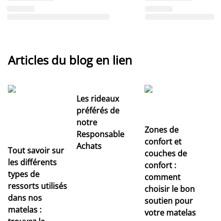
Articles du blog en lien
Les rideaux
préférés de
notre
Zones de
Responsable
confort et
Achats
Tout savoir sur
couches de
Dé
les différents
confort :
no
types de
comment
r
ressorts utilisés
choisir le bon
pr
dans nos
soutien pour
s
matelas :
votre matelas