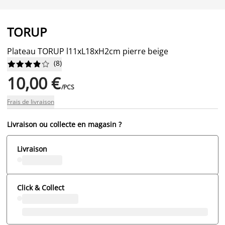
TORUP
Plateau TORUP l11xL18xH2cm pierre beige
(
8
)










10,00 €
/PCS
Frais de livraison
Livraison ou collecte en magasin ?
Livraison
Click & Collect