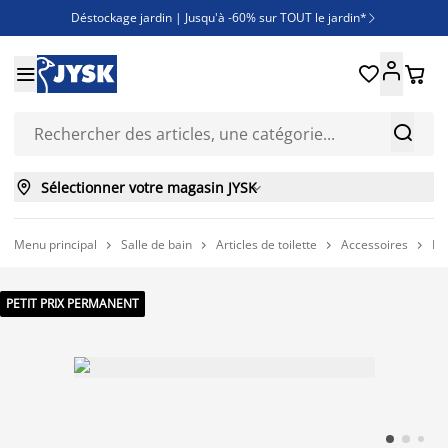
Déstockage jardin | Jusqu'à -60% sur TOUT le jardin*

Jusqu'à -50% sur une sélection literie





Découvrez les nouveautés de la collection



Sélectionner votre magasin JYSK

Menu principal
Salle de bain
Articles de toilette
Accessoires
Pl




PETIT PRIX PERMANENT