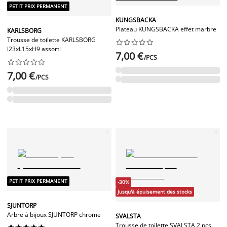
PETIT PRIX PERMANENT
KUNGSBACKA
Plateau KUNGSBACKA effet marbre
KARLSBORG
Trousse de toilette KARLSBORG










l23xL15xH9 assorti
7,00 €
/PCS










7,00 €
/PCS
PETIT PRIX PERMANENT
-30%
Jusqu'à épuisement des stocks
SJUNTORP
Arbre à bijoux SJUNTORP chrome
SVALSTA
Trousse de toilette SVALSTA 2 pcs.