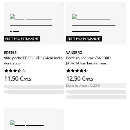
PETIT PRIX PERMANENT
PETIT PRIX PERMANENT
EDSELE
VANSBRO
Vide-poche EDSELE Ø11/14cm métal
Porte-rouleau wc VANSBRO
doré 2pcs
Ø14xH47cm herbier marin




















11,50 €
12,50 €
/PCS
/PCS
Dont éco-part. 0.22 €