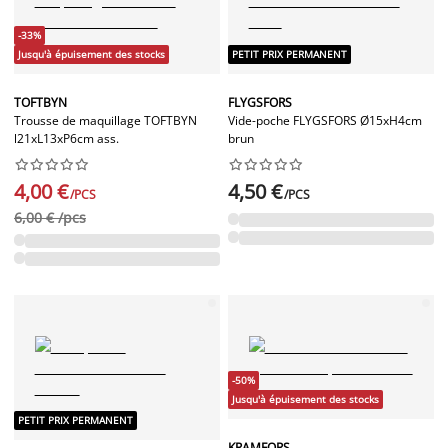
-33%
Jusqu'à épuisement des stocks
PETIT PRIX PERMANENT
TOFTBYN
FLYGSFORS
Trousse de maquillage TOFTBYN
Vide-poche FLYGSFORS Ø15xH4cm
l21xL13xP6cm ass.
brun




















4,00 €
4,50 €
/PCS
/PCS
6,00 € /pcs
-50%
Jusqu'à épuisement des stocks
PETIT PRIX PERMANENT
KRAMFORS