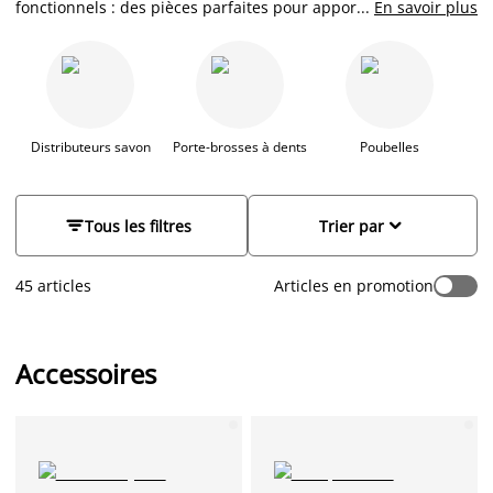
fonctionnels : des pièces parfaites pour apporter une touche
...
En savoir plus
d’éclat à votre salle de bain, grâce à un style moderne et des
couleurs douces. Transformez votre routine en un moment
agréable à l’aide de notre sélection d’accessoires : brosses,
miroirs, trousses de toilette… Tout est pensé pour vous !
Distributeurs savon
Porte-brosses à dents
Poubelles


Tous les filtres
Trier par
45 articles
Articles en promotion
Accessoires