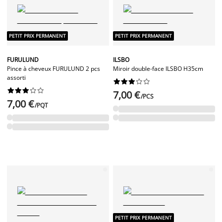
PETIT PRIX PERMANENT
PETIT PRIX PERMANENT
FURULUND
ILSBO
Pince à cheveux FURULUND 2 pcs
Miroir double-face ILSBO H35cm
assorti




















7,00 €
/PCS
7,00 €
/PQT
PETIT PRIX PERMANENT