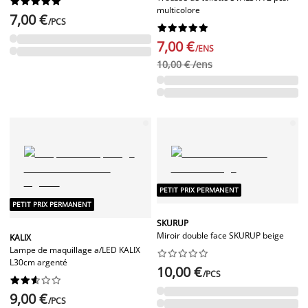










multicolore
7,00 €
/PCS










7,00 €
/ENS
10,00 € /ens
PETIT PRIX PERMANENT
PETIT PRIX PERMANENT
SKURUP
Miroir double face SKURUP beige
KALIX
Lampe de maquillage a/LED KALIX










L30cm argenté
10,00 €
/PCS










9,00 €
/PCS