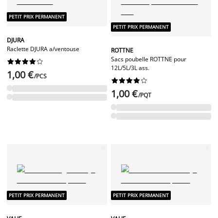
PETIT PRIX PERMANENT
PETIT PRIX PERMANENT
DJURA
Raclette DJURA a/ventouse
ROTTNE
Sacs poubelle ROTTNE pour










12L/5L/3L ass.
1,00 €
/PCS










1,00 €
/PQT
PETIT PRIX PERMANENT
PETIT PRIX PERMANENT