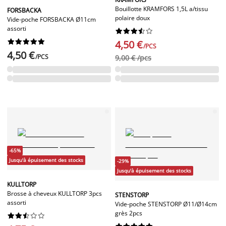
Bouillotte KRAMFORS 1,5L a/tissu
FORSBACKA
polaire doux
Vide-poche FORSBACKA Ø11cm
assorti




















4,50 €
/PCS
4,50 €
/PCS
9,00 € /pcs
-65%
Jusqu'à épuisement des stocks
-29%
Jusqu'à épuisement des stocks
KULLTORP
Brosse à cheveux KULLTORP 3pcs
STENSTORP
assorti
Vide-poche STENSTORP Ø11/Ø14cm
grès 2pcs









