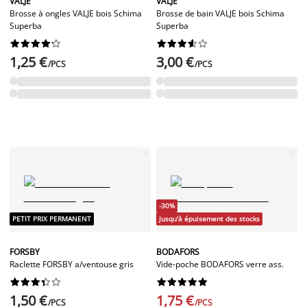
VALJE
VALJE
Brosse à ongles VALJE bois Schima
Brosse de bain VALJE bois Schima
Superba
Superba




















1,25 €
3,00 €
/PCS
/PCS
-30%
PETIT PRIX PERMANENT
Jusqu'à épuisement des stocks
FORSBY
BODAFORS
Raclette FORSBY a/ventouse gris
Vide-poche BODAFORS verre ass.




















1,50 €
1,75 €
/PCS
/PCS