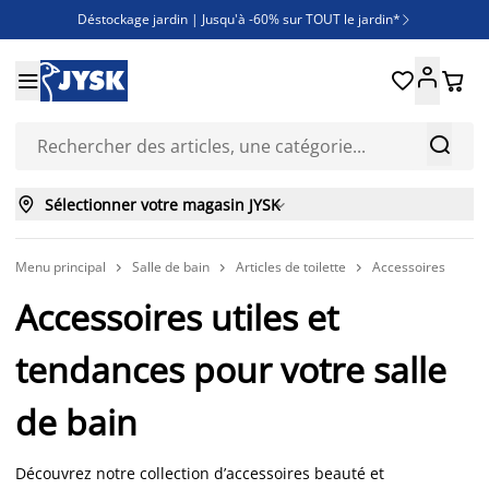
Déstockage jardin | Jusqu'à -60% sur TOUT le jardin*

Jusqu'à -50% sur une sélection literie





Découvrez les nouveautés de la collection



Sélectionner votre magasin JYSK

Menu principal
Salle de bain
Articles de toilette
Accessoires



Accessoires utiles et
tendances pour votre salle
de bain
Découvrez notre collection d’accessoires beauté et