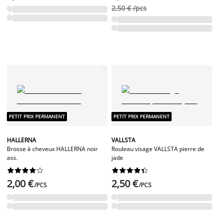
2,50 € /pcs
PETIT PRIX PERMANENT
PETIT PRIX PERMANENT
HALLERNA
VALLSTA
Brosse à cheveux HALLERNA noir
Rouleau visage VALLSTA pierre de
ass.
jade




















2,00 €
2,50 €
/PCS
/PCS