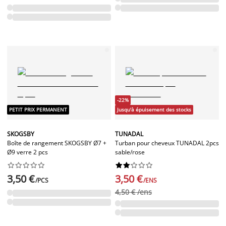
-22%
PETIT PRIX PERMANENT
Jusqu'à épuisement des stocks
SKOGSBY
TUNADAL
Boîte de rangement SKOGSBY Ø7 +
Turban pour cheveux TUNADAL 2pcs
Ø9 verre 2 pcs
sable/rose




















3,50 €
3,50 €
/PCS
/ENS
4,50 € /ens