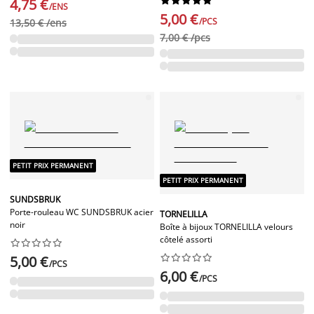










4,75 €
/ENS
5,00 €
/PCS
13,50 € /ens
7,00 € /pcs
PETIT PRIX PERMANENT
PETIT PRIX PERMANENT
SUNDSBRUK
Porte-rouleau WC SUNDSBRUK acier
TORNELILLA
noir
Boîte à bijoux TORNELILLA velours
côtelé assorti




















5,00 €
/PCS
6,00 €
/PCS