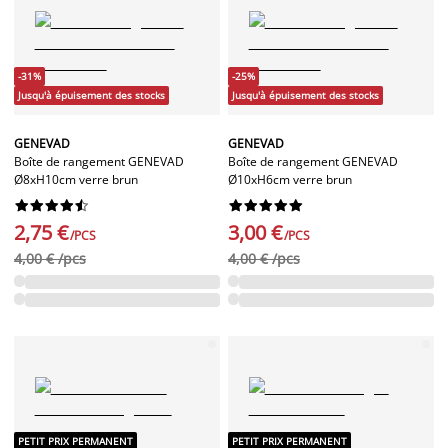
-31%
-25%
Jusqu'à épuisement des stocks
Jusqu'à épuisement des stocks
GENEVAD
GENEVAD
Boîte de rangement GENEVAD
Boîte de rangement GENEVAD
Ø8xH10cm verre brun
Ø10xH6cm verre brun




















2,75 €
3,00 €
/PCS
/PCS
4,00 € /pcs
4,00 € /pcs
PETIT PRIX PERMANENT
PETIT PRIX PERMANENT