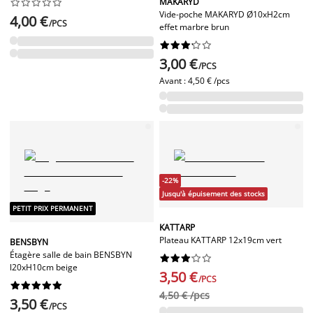
MAKARYD










Vide-poche MAKARYD Ø10xH2cm
4,00 €
/PCS
effet marbre brun










3,00 €
/PCS
Avant :
4,50 € /pcs
-22%
Jusqu'à épuisement des stocks
PETIT PRIX PERMANENT
KATTARP
Plateau KATTARP 12x19cm vert
BENSBYN
Étagère salle de bain BENSBYN










l20xH10cm beige
3,50 €
/PCS










4,50 € /pcs
3,50 €
/PCS