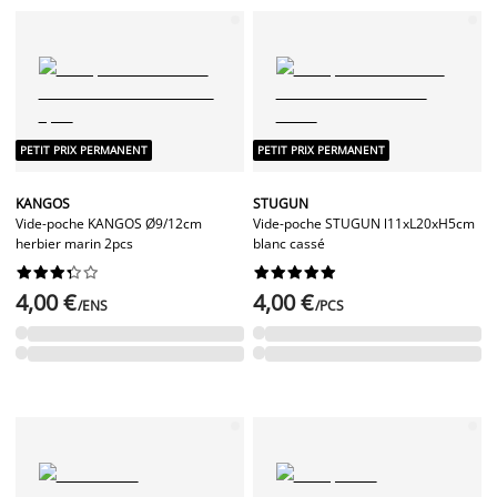
PETIT PRIX PERMANENT
PETIT PRIX PERMANENT
KANGOS
STUGUN
Vide-poche KANGOS Ø9/12cm
Vide-poche STUGUN l11xL20xH5cm
herbier marin 2pcs
blanc cassé




















4,00 €
4,00 €
/ENS
/PCS