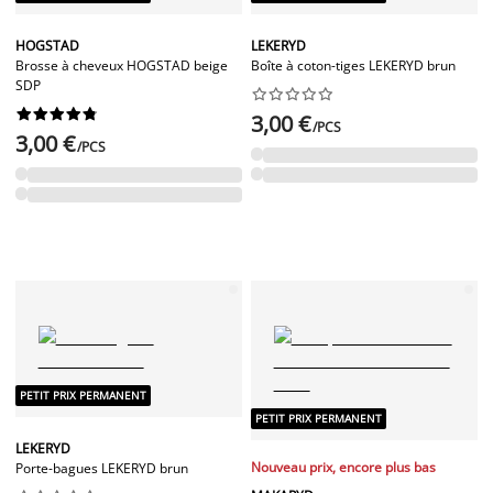
HOGSTAD
LEKERYD
Brosse à cheveux HOGSTAD beige
Boîte à coton-tiges LEKERYD brun
SDP




















3,00 €
/PCS
3,00 €
/PCS
PETIT PRIX PERMANENT
PETIT PRIX PERMANENT
LEKERYD
Nouveau prix, encore plus bas
Porte-bagues LEKERYD brun