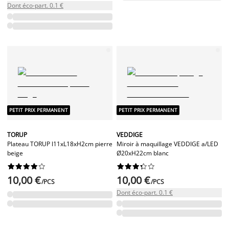
Dont éco-part. 0.1 €
PETIT PRIX PERMANENT
PETIT PRIX PERMANENT
TORUP
VEDDIGE
Plateau TORUP l11xL18xH2cm pierre
Miroir à maquillage VEDDIGE a/LED
beige
Ø20xH22cm blanc




















10,00 €
10,00 €
/PCS
/PCS
Dont éco-part. 0.1 €