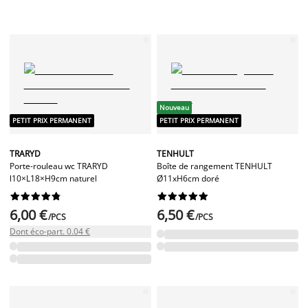
Nouveau
PETIT PRIX PERMANENT
PETIT PRIX PERMANENT
TRARYD
TENHULT
Porte-rouleau wc TRARYD
Boîte de rangement TENHULT
l10×L18×H9cm naturel
Ø11xH6cm doré




















6,00 €
6,50 €
/PCS
/PCS
Dont éco-part. 0.04 €