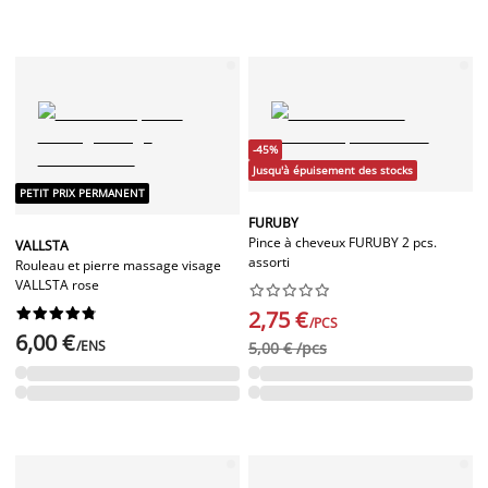
-45%
Jusqu'à épuisement des stocks
PETIT PRIX PERMANENT
FURUBY
Pince à cheveux FURUBY 2 pcs.
VALLSTA
assorti
Rouleau et pierre massage visage
VALLSTA rose




















2,75 €
/PCS
6,00 €
/ENS
5,00 € /pcs