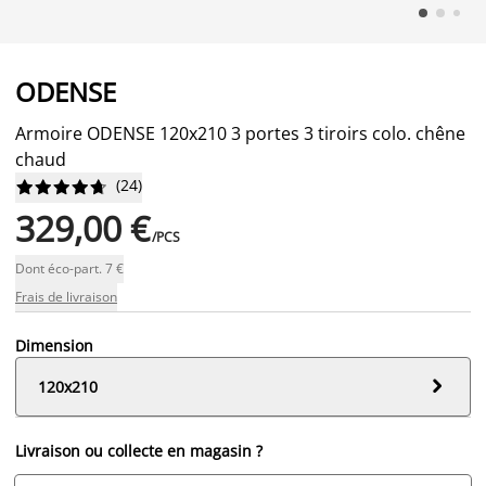
ODENSE
Armoire ODENSE 120x210 3 portes 3 tiroirs colo. chêne
chaud
(
24
)










329,00 €
/PCS
Dont éco-part. 7 €
Frais de livraison
Dimension

120x210
Livraison ou collecte en magasin ?