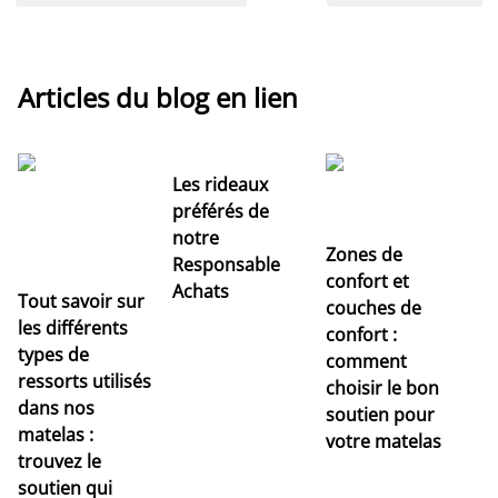
Articles du blog en lien
Les rideaux
préférés de
notre
Zones de
Responsable
confort et
Achats
Tout savoir sur
couches de
Dé
les différents
confort :
no
types de
comment
r
ressorts utilisés
choisir le bon
pr
dans nos
soutien pour
s
matelas :
votre matelas
trouvez le
soutien qui