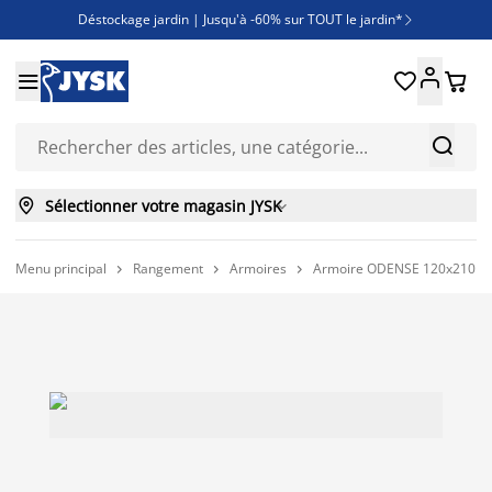
Déstockage jardin | Jusqu'à -60% sur TOUT le jardin*

Jusqu'à -50% sur une sélection literie





Découvrez les nouveautés de la collection



Sélectionner votre magasin JYSK

Menu principal
Rangement
Armoires
Armoire ODENSE 120x210 3 po


