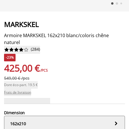
MARKSKEL
Armoire MARKSKEL 162x210 blanc/coloris chêne
naturel
(
284
)










-23%
425,00 €
/PCS
549,00 € /pcs
Dont éco-part. 19.5 €
Frais de livraison
Dimension

162x210