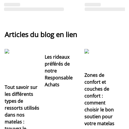
Articles du blog en lien
Les rideaux
préférés de
notre
Zones de
Responsable
confort et
Achats
Tout savoir sur
couches de
Dé
les différents
confort :
no
types de
comment
r
ressorts utilisés
choisir le bon
pr
dans nos
soutien pour
s
matelas :
votre matelas
trouvez le