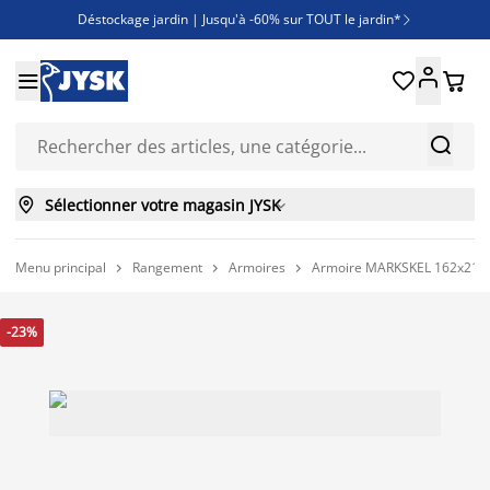
Déstockage jardin | Jusqu'à -60% sur TOUT le jardin*

Jusqu'à -50% sur une sélection literie





Découvrez les nouveautés de la collection



Sélectionner votre magasin JYSK

Menu principal
Rangement
Armoires
Armoire MARKSKEL 162x210 b



-23%