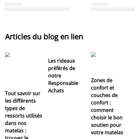
Articles du blog en lien
Les rideaux
préférés de
notre
Zones de
Responsable
confort et
Achats
Tout savoir sur
couches de
Dé
les différents
confort :
no
types de
comment
r
ressorts utilisés
choisir le bon
pr
dans nos
soutien pour
s
matelas :
votre matelas
trouvez le