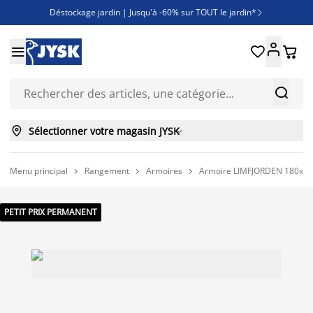
Déstockage jardin | Jusqu'à -60% sur TOUT le jardin*

Jusqu'à -50% sur une sélection literie





Découvrez les nouveautés de la collection



Sélectionner votre magasin JYSK

Menu principal
Rangement
Armoires
Armoire LIMFJORDEN 180x200 3



PETIT PRIX PERMANENT