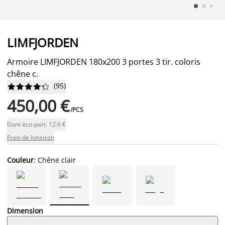
LIMFJORDEN
Armoire LIMFJORDEN 180x200 3 portes 3 tir. coloris
chêne c.
(
95
)










450,00 €
/PCS
Dont éco-part. 12.6 €
Frais de livraison
Couleur
: Chêne clair
Dimension