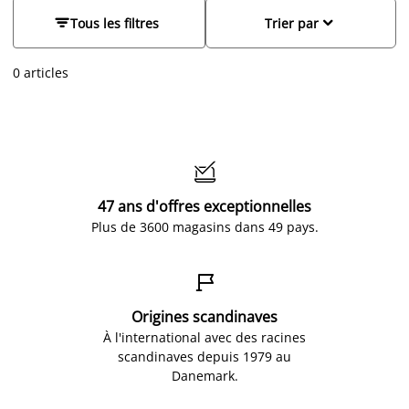
Pères Noël sont une tradition et sont placés à plusieurs
endroits dans la maison, représentant l'une des décorations


Tous les filtres
Trier par
principales pour les fêtes de fin d'année. Vous aussi, créez
une atmosphère chaleureuse scandinave avec des petits
0 articles
lutins amusants. Accrochez-les sur votre
sapin de Noël
ou
déposez-les facilement sur
un buffet
pour compléter votre
décoration à l'approche des fêtes.

47 ans d'offres exceptionnelles
Plus de 3600 magasins dans 49 pays.

Origines scandinaves
À l'international avec des racines
scandinaves depuis 1979 au
Danemark.