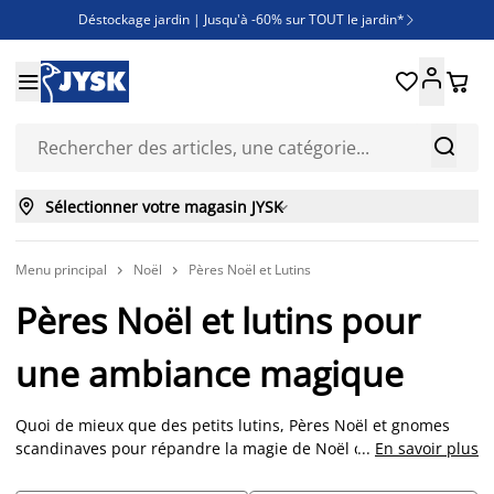
Déstockage jardin | Jusqu'à -60% sur TOUT le jardin*

Jusqu'à -50% sur une sélection literie





Découvrez les nouveautés de la collection



Sélectionner votre magasin JYSK

Menu principal
Noël
Pères Noël et Lutins


Pères Noël et lutins pour
une ambiance magique
Quoi de mieux que des petits lutins, Pères Noël et gnomes
scandinaves pour répandre la magie de Noël chez vous ?
...
En savoir plus
Dans la plupart des foyers au Danemark, les petits lutins et