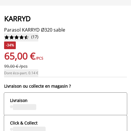
KARRYD
Parasol KARRYD Ø320 sable
(
17
)










-34%
65,00 €
/PCS
99,00 € /pcs
Dont éco-part. 0.14 €
Livraison ou collecte en magasin ?
Livraison
Click & Collect