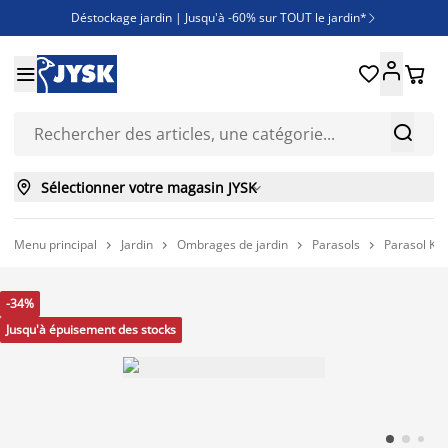
Déstockage jardin | Jusqu'à -60% sur TOUT le jardin*

Jusqu'à -50% sur une sélection literie





Découvrez les nouveautés de la collection



Sélectionner votre magasin JYSK

Menu principal
Jardin
Ombrages de jardin
Parasols
Parasol KA




-34%
Jusqu'à épuisement des stocks