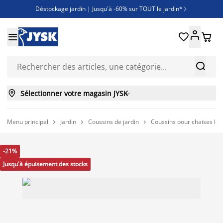
Déstockage jardin | Jusqu'à -60% sur TOUT le jardin*

Jusqu'à -50% sur une sélection literie





Découvrez les nouveautés de la collection



Sélectionner votre magasin JYSK

Menu principal
Jardin
Coussins de jardin
Coussins pour chaises lo



-21%
Jusqu'à épuisement des stocks