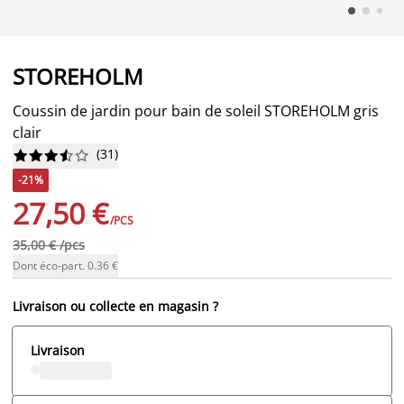
STOREHOLM
Coussin de jardin pour bain de soleil STOREHOLM gris
clair
(
31
)










-21%
27,50 €
/PCS
35,00 € /pcs
Dont éco-part. 0.36 €
Livraison ou collecte en magasin ?
Livraison