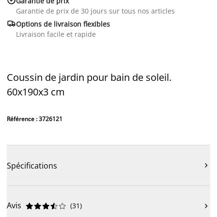
Garantie de prix
Garantie de prix de 30 jours sur tous nos articles

Options de livraison flexibles
Livraison facile et rapide
Coussin de jardin pour bain de soleil.
60x190x3 cm
Référence : 3726121
Spécifications

Avis
(
31
)










