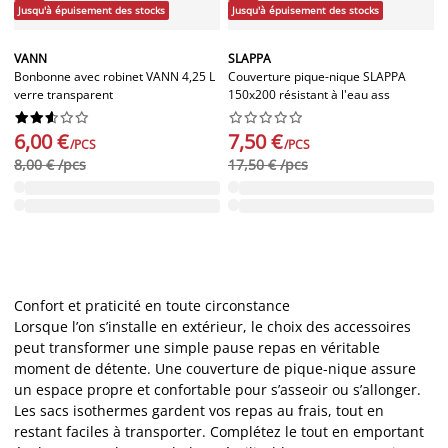
Jusqu'à épuisement des stocks
Jusqu'à épuisement des stocks
VANN
SLAPPA
Bonbonne avec robinet VANN 4,25 L
Couverture pique-nique SLAPPA
verre transparent
150x200 résistant à l'eau ass




















6,00 €
7,50 €
/PCS
/PCS
8,00 € /pcs
17,50 € /pcs
Confort et praticité en toute circonstance
Lorsque l’on s’installe en extérieur, le choix des accessoires
peut transformer une simple pause repas en véritable
moment de détente. Une couverture de pique-nique assure
un espace propre et confortable pour s’asseoir ou s’allonger.
Les sacs isothermes gardent vos repas au frais, tout en
restant faciles à transporter. Complétez le tout en emportant