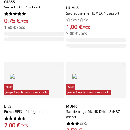
GLASS
Verre GLASS 45 cl vert
HUMLA
Sac isotherme HUMLA 4 L assorti










0,75 €










/PCS
1,00 €
1,50 € /pcs
/PCS
3,00 € /pcs
-43%
-53%
Jusqu'à épuisement des stocks
Jusqu'à épuisement des stocks
BRIS
MUNK
Pichet BRIS 1,1L 4 gobelets
Sac de plage MUNK l24xL48xH37
assorti




















2,00 €
/PCS