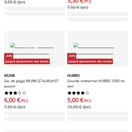
3,50 €
/PCS
3,50 € /pcs
7,50 € /pcs
-20%
-50%
Jusqu'à épuisement des stocks
Jusqu'à épuisement des stocks
MUNK
HUBRO
Sac de plage MUNK l27xL46xH37
Gourde isotherme HUBRO 1000 ml
assorti
vert




















6,00 €
5,00 €
/PCS
/PCS
7,50 € /pcs
10,00 € /pcs