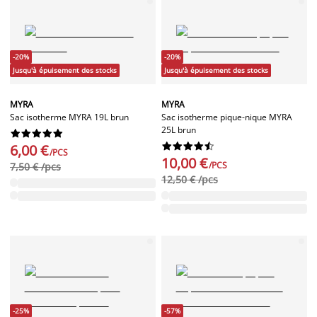
-20%
-20%
Jusqu'à épuisement des stocks
Jusqu'à épuisement des stocks
MYRA
MYRA
Sac isotherme MYRA 19L brun
Sac isotherme pique-nique MYRA
25L brun




















6,00 €
/PCS
10,00 €
/PCS
7,50 € /pcs
12,50 € /pcs
-25%
-57%