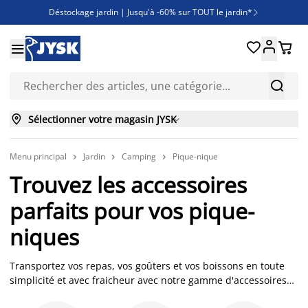
Déstockage jardin | Jusqu'à -60% sur TOUT le jardin*

Jusqu'à -50% sur une sélection literie





Découvrez les nouveautés de la collection



Sélectionner votre magasin JYSK

Menu principal
Jardin
Camping
Pique-nique



Trouvez les accessoires
parfaits pour vos pique-
niques
Transportez vos repas, vos goûters et vos boissons en toute
simplicité et avec fraicheur avec notre gamme d'accessoires
pour pique-niques. Parfaits pour une sortie en extérieur