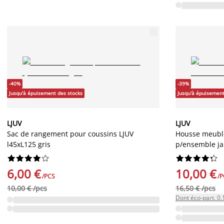
-40%
-39%
Jusqu'à épuisement des stocks
Jusqu'à épuisement
LJUV
LJUV
Sac de rangement pour coussins LJUV
Housse meuble
l45xL125 gris
p/ensemble ja




















6,00 €
10,00 €
/PCS
/P
10,00 € /pcs
16,50 € /pcs
Dont éco-part. 0.