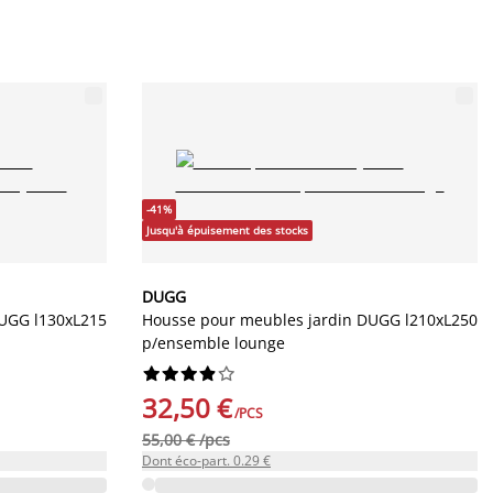
-41%
Jusqu'à épuisement des stocks
DUGG
DUGG l130xL215
Housse pour meubles jardin DUGG l210xL250
p/ensemble lounge










32,50 €
/PCS
55,00 € /pcs
Dont éco-part. 0.29 €