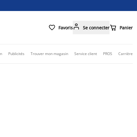



Favoris
Se connecter
Panier
on
Publicités
Trouver mon magasin
Service client
PROS
Carrière