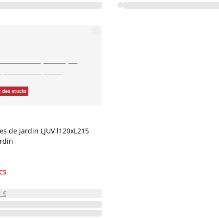
 des stocks
s de jardin LJUV l120xL215
rdin
CS
1 €