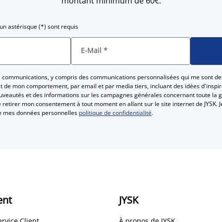
montant minimum de 60€.
n astérisque (*) sont requis
E-Mail
*
es communications, y compris des communications personnalisées qui me sont de
 de mon comportement, par email et par media tiers, incluant des idées d'inspira
ouveautés et des informations sur les campagnes générales concernant toute la 
Je retirer mon consentement à tout moment en allant sur le site internet de JYSK. J
te mes données personnelles
politique de confidentialité
.
ent
JYSK
ervice Client
À propos de JYSK