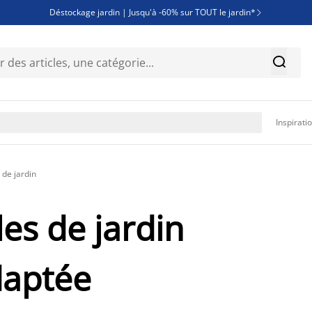
Déstockage jardin | Jusqu'à -60% sur TOUT le jardin*

Jusqu'à -50% sur une sélection literie


Découvrez les nouveautés de la collection

Inspirati
de jardin
es de jardin
daptée