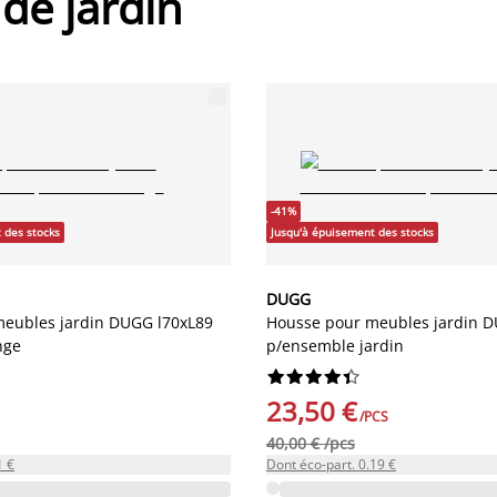
de jardin
-41%
 des stocks
Jusqu'à épuisement des stocks
DUGG
eubles jardin DUGG l70xL89
Housse pour meubles jardin 
nge
p/ensemble jardin










23,50 €
/PCS
40,00 € /pcs
1 €
Dont éco-part. 0.19 €