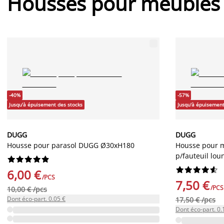
Housses pour meubles 
-40%
-57%
Jusqu'à épuisement des stocks
Jusqu'à épuisement
DUGG
DUGG
Housse pour parasol DUGG Ø30xH180
Housse pour m
p/fauteuil lou




















6,00 €
/PCS
7,50 €
/PCS
10,00 € /pcs
Dont éco-part. 0.05 €
17,50 € /pcs
Dont éco-part. 0.