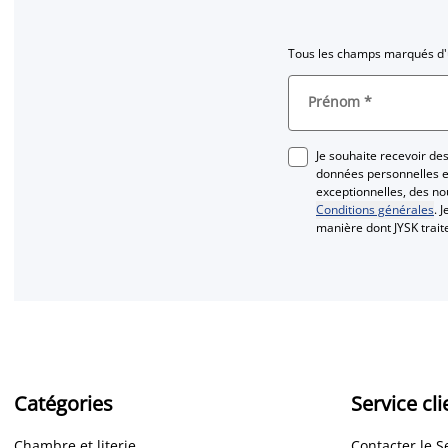
Tous les champs marqués d'u
Prénom
*
Je souhaite recevoir d
données personnelles et
exceptionnelles, des n
Conditions générales
. 
manière dont JYSK trai
Catégories
Service cli
Chambre et literie
Contacter le S