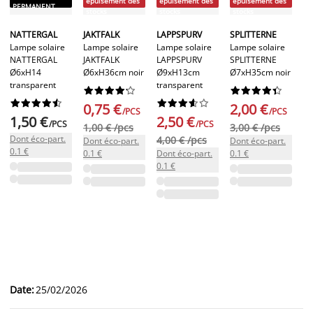
épuisement des
épuisement des
épuisement des
PERMANENT
st
stocks
stocks
stocks
S
NATTERGAL
JAKTFALK
LAPPSPURV
SPLITTERNE
La
Lampe solaire
Lampe solaire
Lampe solaire
Lampe solaire
S
NATTERGAL
JAKTFALK
LAPPSPURV
SPLITTERNE
Ø8
Ø6xH14
Ø6xH36cm noir
Ø9xH13cm
Ø7xH35cm noir
transparent
transparent




















2




















0,75 €
2,00 €
/PCS
/PCS
1,50 €
2,50 €
4,
/PCS
/PCS
1,00 € /pcs
3,00 € /pcs
Do
Dont éco-part.
4,00 € /pcs
Dont éco-part.
Dont éco-part.
0.
0.1 €
0.1 €
Dont éco-part.
0.1 €
0.1 €
Date
:
25/02/2026