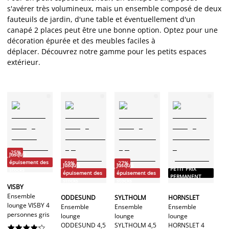
s'avérer très volumineux, mais un ensemble composé de deux
fauteuils de jardin, d'une table et éventuellement d'un
canapé 2 places peut être une bonne option. Optez pour une
décoration épurée et des meubles faciles à
déplacer.
Découvrez notre gamme pour les petits espaces
extérieur.
P
-25%
P
Jusqu'à
épuisement des
-59%
-27%
Jusqu'à
Jusqu'à
PETIT PRIX
stocks
épuisement des
épuisement des
H
PERMANENT
stocks
stocks
En
VISBY
lo
Ensemble
ODDESUND
SYLTHOLM
HORNSLET
H
lounge VISBY 4
Ensemble
Ensemble
Ensemble
pe
personnes gris
lounge
lounge
lounge
ODDESUND 4,5
SYLTHOLM 4,5
HORNSLET 4









