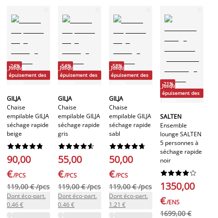
-24%
-54%
-58%
Jusqu'à
Jusqu'à
Jusqu'à
épuisement des
épuisement des
épuisement des
stocks
stocks
stocks
-21%
Jusqu'à
épuisement des
GILJA
GILJA
GILJA
stocks
Chaise
Chaise
Chaise
empilable GILJA
empilable GILJA
empilable GILJA
SALTEN
séchage rapide
séchage rapide
séchage rapide
Ensemble
beige
gris
sabl
lounge SALTEN
5 personnes à






























séchage rapide
90,00
55,00
50,00
noir
€
€
€










/PCS
/PCS
/PCS
1350,00
119,00 € /pcs
119,00 € /pcs
119,00 € /pcs
Dont éco-part.
Dont éco-part.
Dont éco-part.
€
/ENS
0.46 €
0.46 €
1.21 €
1699,00 €