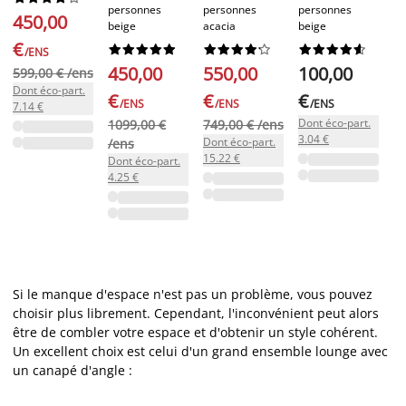
personnes
personnes
personnes
1
450,00
beige
acacia
beige
€
€






























/ENS
Do
450,00
550,00
100,00
599,00 € /ens
3.
Dont éco-part.
€
€
€
/ENS
/ENS
/ENS
7.14 €
Dont éco-part.
1099,00 €
749,00 € /ens
3.04 €
Dont éco-part.
/ens
15.22 €
Dont éco-part.
4.25 €
Si le manque d'espace n'est pas un problème, vous pouvez
choisir plus librement. Cependant, l'inconvénient peut alors
être de combler votre espace et d'obtenir un style cohérent.
Un excellent choix est celui d'un grand ensemble lounge avec
un canapé d'angle :