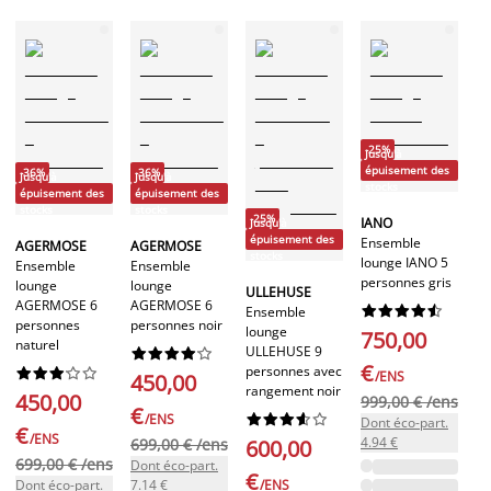
-25%
Jusqu'à
épuisement des
-36%
-36%
Jusqu'à
Jusqu'à
P
stocks
épuisement des
épuisement des
P
stocks
stocks
-25%
IANO
Jusqu'à
épuisement des
Ensemble
AGERMOSE
AGERMOSE
H
stocks
lounge IANO 5
Ensemble
Ensemble
En
personnes gris
lounge
lounge
lo
ULLEHUSE
AGERMOSE 6
AGERMOSE 6
H










Ensemble
personnes
personnes noir
pe
lounge
750,00
naturel
be
ULLEHUSE 9










€
personnes avec










/ENS
450,00
rangement noir
450,00
1
999,00 € /ens
€
/ENS










Dont éco-part.
€
€
/ENS
4.94 €
699,00 € /ens
600,00
Do
699,00 € /ens
Dont éco-part.
€
3.
Dont éco-part.
7.14 €
/ENS