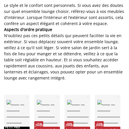
Le style et le confort sont personnels. Si vous avez des doutes
sur quel ensemble lounge choisir, référez-vous à vos meubles
d'intérieur. Lorsque l’intérieur et l’extérieur sont assortis, cela
confère un aspect élégant et cohérent à votre espace.
Aspects d'ordre pratique
N'oubliez pas ces petits détails qui peuvent faciliter la vie en
extérieur. Si vous déplacez souvent votre ensemble lounge,
veillez à ce qu'il soit léger. Si votre salon de jardin sert à la
fois de lieu pour manger et se détendre, veillez à ce que la
table soit réglable en hauteur. Et si vous souhaitez accéder
rapidement aux coussins, aux jouets des enfants, aux
lanternes et éclairages, vous pouvez opter pour un ensemble
lounge avec rangement intégré.
-
Ju
-25%
-38%
-33%
Jusqu'à
Jusqu'à
Jusqu'à
PETIT PRIX
é