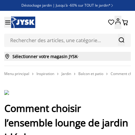
Déstockage jardin | Jusqu'à -60% sur TOUT le jardin*

Jusqu'à -50% sur une sélection literie





Découvrez les nouveautés de la collection



Sélectionner votre magasin JYSK

Menu principal
Inspiration
Jardin
Balcon et patio
Comment choisi




Comment choisir
l’ensemble lounge de jardin