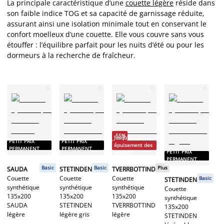
La principale caractéristique d’une
couette légère
réside dans
son faible indice TOG et sa capacité de garnissage réduite,
assurant ainsi une isolation minimale tout en conservant le
confort moelleux d’une couette. Elle vous couvre sans vous
étouffer : l’équilibre parfait pour les nuits d’été ou pour les
dormeurs à la recherche de fraîcheur.
-
Ju
-55%
Jusqu'à
PETIT PRIX
PETIT PRIX
é
épuisement des
PERMANENT
PERMANENT
st
PETIT PRIX
stocks
PERMANENT
S
Basic
Basic
Plus
SAUDA
STETINDEN
TVERRBOTTIND
Co
Couette
Couette
Couette
Basic
STETINDEN
en
synthétique
synthétique
synthétique
Couette
13
135x200
135x200
135x200
synthétique
S
SAUDA
STETINDEN
TVERRBOTTIND
135x200
lé
légère
légère gris
légère
STETINDEN