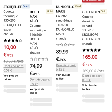
épuisement des
stocks
Co
Basic
Gold
STORFJELLET
DUNLOPILLO
du
Couette
MARIE
Gold
Gold
DODO
GEITTINDEN
ca
thermique
Couette
MAXI
Couette
13
135x200
synthétique
AÉRÉE
duvet de
FA
STORFJELLET
140x200
Couette
canard
ch
extra
DUNLOPILLO
synthétique
135x200
chaude
MARIE
140x200
KRONBORG
chaude
1
DODO
GEITTINDEN










MAXI
chaude










10,00
€
AÉRÉE










89,99
chaude
€
Do
/PCS
165,00
€
0.










/PCS
18,50 € /pcs
€
Vo
74,99
Dont éco-part.
/PCS
Dont éco-part.
tai
0.53 €
0.53 €
269,00 € /pcs
€
/PCS
Voir plus de
Dont éco-part.
Voir plus de
tailles
Dont éco-part.
tailles
0.53 €
0.53 €
Voir plus de
Voir plus de
tailles
tailles