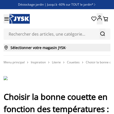
Déstockage jardin | Jusqu'à -60% sur TOUT le jardin*

Jusqu'à -50% sur une sélection literie





Découvrez les nouveautés de la collection



Sélectionner votre magasin JYSK

Menu principal
Inspiration
Literie
Couettes
Choisir la bonne co




Choisir la bonne couette en
fonction des températures :