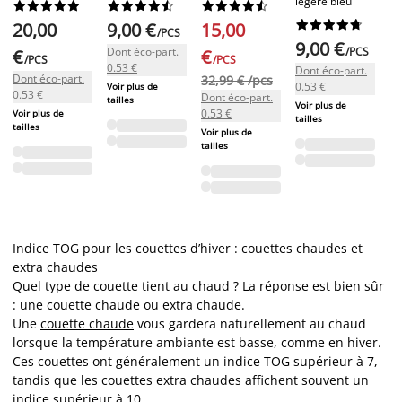
légère bleu






























2










20,00
9,00 €
15,00
/PCS
9,00 €
€
Dont éco-part.
/PCS
€
€
/PCS
/PCS
0.53 €
Dont éco-part.
32
Dont éco-part.
32,99 € /pcs
0.53 €
Voir plus de
Do
0.53 €
Dont éco-part.
tailles
Voir plus de
0.
0.53 €
Voir plus de
tailles
Vo
tailles
Voir plus de
tai
tailles
Indice TOG pour les couettes d’hiver : couettes chaudes et
extra chaudes
Quel type de couette tient au chaud ? La réponse est bien sûr
: une couette chaude ou extra chaude.
Une
couette chaude
vous gardera naturellement au chaud
lorsque la température ambiante est basse, comme en hiver.
Ces couettes ont généralement un indice TOG supérieur à 7,
tandis que les couettes extra chaudes affichent souvent un
indice supérieur à 10.