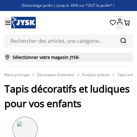
Déstockage jardin | Jusqu'à -60% sur TOUT le jardin*

Jusqu'à -50% sur une sélection literie





Découvrez les nouveautés de la collection



Sélectionner votre magasin JYSK

Menu principal
Décoration d'intérieur
Produits enfants
Tapis enfan



Tapis décoratifs et ludiques
pour vos enfants