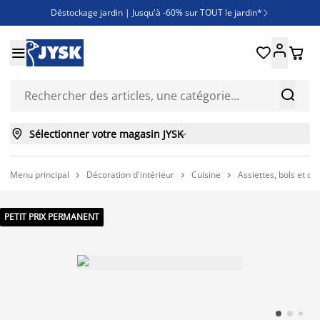
Déstockage jardin | Jusqu'à -60% sur TOUT le jardin*

Jusqu'à -50% sur une sélection literie





Découvrez les nouveautés de la collection



Sélectionner votre magasin JYSK

Menu principal
Décoration d'intérieur
Cuisine
Assiettes, bols et co



PETIT PRIX PERMANENT