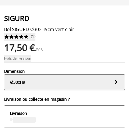
SIGURD
Bol SIGURD Ø30×H9cm vert clair
(
1
)










17,50 €
/PCS
Frais de livraison
Dimension

Ø30xH9
Livraison ou collecte en magasin ?
Livraison