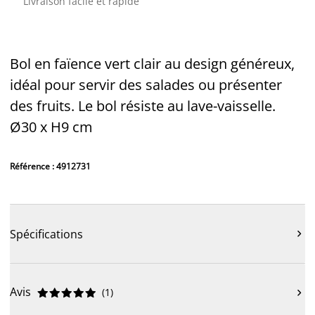
Livraison facile et rapide
Bol en faïence vert clair au design généreux,
idéal pour servir des salades ou présenter
des fruits. Le bol résiste au lave-vaisselle.
Ø30 x H9 cm
Référence : 4912731
Spécifications

Avis
(
1
)










