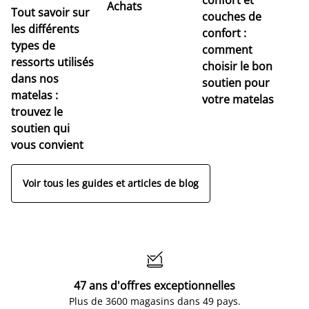
Achats
Tout savoir sur
couches de
Dé
les différents
confort :
no
types de
comment
r
ressorts utilisés
choisir le bon
pr
dans nos
soutien pour
s
matelas :
votre matelas
trouvez le
soutien qui
vous convient
Voir tous les guides et articles de blog

47 ans d'offres exceptionnelles
Plus de 3600 magasins dans 49 pays.